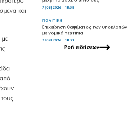
μικρότερο
μέχρι το 2032 ο Βινίσιους
7|08|2026 | 18:38
ισμένα και
ΠΟΛΙΤΙΚΗ
Επιχείρηση θαψίματος των υποκλοπών
με νομικά τερτίπια
 με
7|08|2026 | 18:33
Ροή ειδήσεων
ις
ΕΛΛΑΔΑ
«Βόμβα» για υγεία και φωτιές οι
τοπικές χωματερές
μάδα
7|08|2026 | 18:30
 από
ΟΙΚΟΝΟΜΙΑ
έχουν
Ενεργειακή ρήτρα: Το επενδυτικό
 τους
σχέδιο του 1,1 δισ. ευρώ έως το 2028
7|08|2026 | 18:20
ΟΙΚΟΝΟΜΙΑ
Επίδομα σίτισης 600 ευρώ για
σπουδαστές