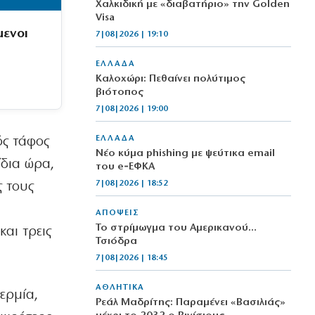
Χαλκιδική με «διαβατήριο» την Golden
Visa
μενοι
7|08|2026 | 19:10
ΕΛΛΑΔΑ
Καλοχώρι: Πεθαίνει πολύτιμος
βιότοπος
7|08|2026 | 19:00
ΕΛΛΑΔΑ
ός τάφος
Νέο κύμα phishing με ψεύτικα email
ίδια ώρα,
του e‑ΕΦΚΑ
7|08|2026 | 18:52
ς τους
ΑΠΟΨΕΙΣ
Το στρίμωγμα του Αμερικανού…
και τρεις
Τσιόδρα
7|08|2026 | 18:45
ΑΘΛΗΤΙΚΑ
ερμία,
Ρεάλ Μαδρίτης: Παραμένει «Βασιλιάς»