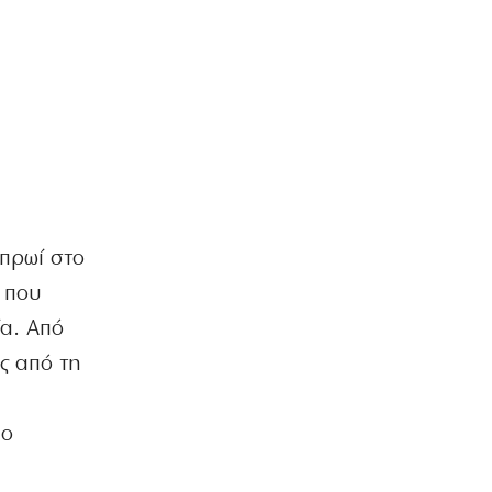
7|08|2026 | 18:10
ΕΛΛΑΔΑ
Πόρτο Γερμενό – Ψάθα: Οργή για
κατεδαφιστέες 118 κατοικίες
7|08|2026 | 18:00
ΕΛΛΑΔΑ
Πολύ υψηλός κίνδυνος πυρκαγιάς σε
Κρήτη και Νησιά του Β.Αιγαίου
7|08|2026 | 17:55
 πρωί στο
ΕΛΛΑΔΑ
 που
Βεβήλωσαν το εκκλησάκι της Σωτήρος
στον Σαρωνικό (φωτό)
ία. Από
7|08|2026 | 17:50
ος από τη
ΚΟΣΜΟΣ
Μακρόν και Μερτς φοβούνται
ιο
παρέμβαση Πούτιν στις εκλογές
7|08|2026 | 17:30