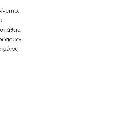
ΕΛΛΑΔΑ
Αίγυπτο.
Χαλκιδική: Επιχείρηση διάσωσης
49χρονης που τραυματίστηκε στη
υ
Συκιά
οσπάθεια
7|08|2026 | 17:20
θρώπους»
ΑΠΟΨΕΙΣ
ημένος
Τι σημαίνει η προσέγγιση Κούρδων –
Τούρκων
7|08|2026 | 17:18
ΕΛΛΑΔΑ
Κορυφώνεται η έξοδος των αδειούχων
7|08|2026 | 17:15
ΚΟΣΜΟΣ
Επικοινωνία Πούτιν – Μοχάμεντ μπιν
Ζάγεντ για Κόλπο και Ουκρανία
7|08|2026 | 17:10
ΕΛΛΑΔΑ