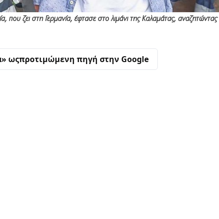
α, που ζει στη Γερμανία, έφτασε στο λιμάνι της Καλαμάτας, αναζητώντας
α» ως
προτιμώμενη πηγή στην Google