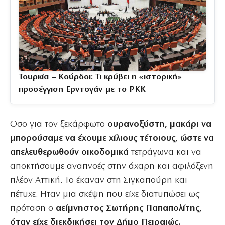
Τουρκία – Κούρδοι: Τι κρύβει η «ιστορική»
προσέγγιση Ερντογάν με το PKK
Οσο για τον ξεκάρφωτο
ουρανοξύστη, μακάρι να
μπορούσαμε να έχουμε χίλιους τέτοιους, ώστε να
απελευθερωθούν οικοδομικά
τετράγωνα και να
αποκτήσουμε αναπνοές στην άχαρη και αφιλόξενη
πλέον Αττική. Το έκαναν στη Σιγκαπούρη και
πέτυχε. Ηταν μια σκέψη που είχε διατυπώσει ως
πρόταση ο
αείμνηστος Σωτήρης Παπαπολίτης,
όταν είχε διεκδικήσει τον Δήμο Πειραιώς.