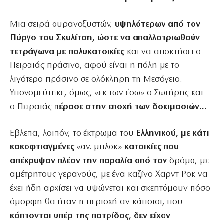
Μια σειρά ουρανοξυστών,
υψηλότερων από τον
Πύργο του Σκυλίτση, ώστε να απαλλοτριωθούν
τετράγωνα με πολυκατοικίες
και να αποκτήσει ο
Πειραιάς πράσινο, αφού είναι η πόλη με το
λιγότερο πράσινο σε ολόκληρη τη Μεσόγειο.
Υπονομεύτηκε, όμως, «εκ των έσω» ο Σωτήρης και
ο Πειραιάς
πέρασε στην εποχή των δοκιμασιών…
Εβλεπα, λοιπόν, το έκτρωμα του
Ελληνικού, με κάτι
κακοφτιαγμένες
«αν. μπλοκ»
κατοικίες που
απέκρυψαν πλέον την παραλία από τον
δρόμο, με
αμέτρητους γερανούς, με ένα καζίνο Χαρντ Ροκ να
έχει ήδη αρχίσει να υψώνεται και σκεπτόμουν πόσο
όμορφη θα ήταν η περιοχή αν κάποιοι, που
κόπτονται υπέρ της πατρίδος, δεν είχαν