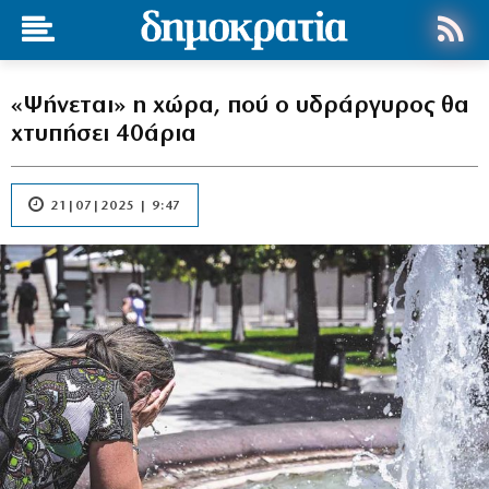
«Ψήνεται» η χώρα, πού ο υδράργυρος θα
χτυπήσει 40άρια
21|07|2025 | 9:47