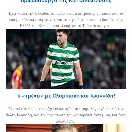
πρωθυπουργό της Μεταπολίτευσης
Έχει κάψει την Ελλάδα, το παίζει όψιμα πατριώτης εμπαίζοντας τον
λαό με κάλπικες συμφωνίες για το περιβόητο καλώδιο διασύνδεσης
Ελλάδας - Κύπρου που «έκοψαν» οι Τούρκοι και για...
Τι «τρέχει» με Ολυμπιακό και Ιωαννίδη!
Τις τελευταίες ημέρες έχει αναπτυχθεί μια φημολογία γύρω από τον
Φώτη Ιωαννίδη, και την περίπτωση του να φορέσει ξανά (μιας και ήταν
μέλος των...