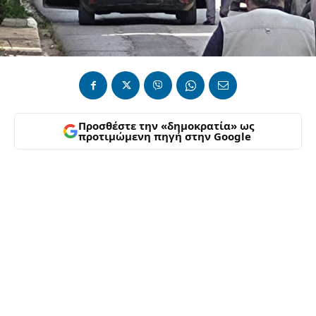
Προσθέστε την «δημοκρατία» ως
προτιμώμενη πηγή στην Google