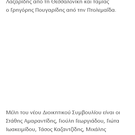
Λαζαρίδης από τη Θεσσαλονίκη και ταμίας
ο Γρηγόρης Πουγαρίδης από την Πτολεμαΐδα.
Μέλη του νέου Διοικητικού Συμβουλίου είναι οι
Στάθης Αμαραντίδης, Γιούλη Γεωργιάδου, Γιώτα
Ιωακειμίδου, Τάσος Καζαντζίδης, Μιχάλης