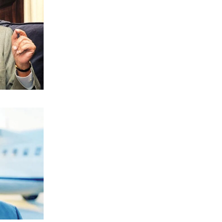
ΑΘΛΗΤΙΚΑ
Ολυμπιακός: Έγινε «ερυθρολεύκος» ο
γιος του Ζιοβάνι
7|08|2026 | 22:10
ΕΛΛΑΔΑ
Μαρούσι: Συνελήφθη 35χρονος με
ναρκωτικά σε προαύλιο σχολείου
7|08|2026 | 21:50
ΟΙΚΟΝΟΜΙΑ
«Χαστούκι» ΟΟΣΑ στην κυβέρνηση:
Τελευταία η Ελλάδα στο εισόδημα
7|08|2026 | 21:40
ΕΛΛΑΔΑ
Πάνω από 1.500 έλεγχοι σε 300
παραλίες – Χαλκιδική: Ρεκόρ
αυθαιρεσιών!
7|08|2026 | 21:40