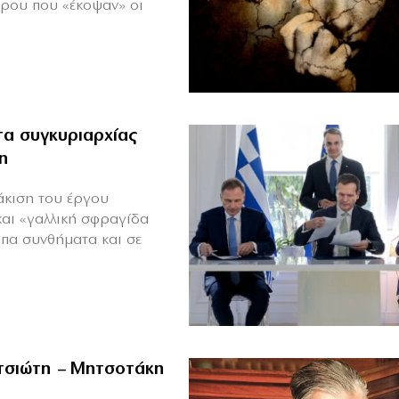
πρου που «έκοψαν» οι
α συγκυριαρχίας
η
άκιση του έργου
και «γαλλική σφραγίδα
υπα συνθήματα και σε
ιτσιώτη – Μητσοτάκη