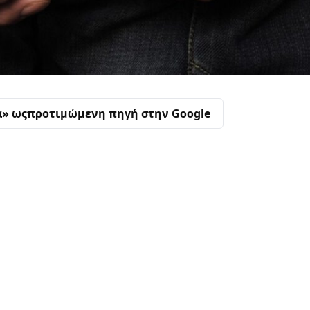
α» ως
προτιμώμενη πηγή στην Google