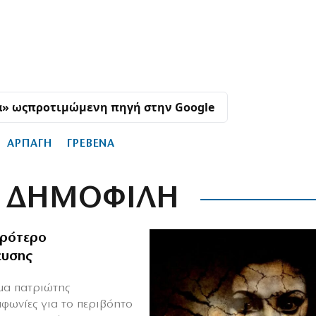
α» ως
προτιμώμενη πηγή στην Google
ΑΡΠΑΓΗ
ΓΡΕΒΕΝΑ
ΔΗΜΟΦΙΛΗ
ιρότερο
ευσης
ιμα πατριώτης
μφωνίες για το περιβόητο