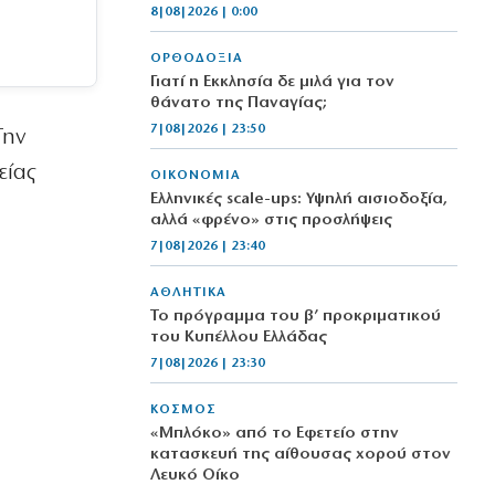
8|08|2026 | 0:00
ΟΡΘΟΔΟΞΙΑ
Γιατί η Εκκλησία δε μιλά για τον
θάνατο της Παναγίας;
7|08|2026 | 23:50
Την
είας
ΟΙΚΟΝΟΜΙΑ
Ελληνικές scale-ups: Υψηλή αισιοδοξία,
αλλά «φρένο» στις προσλήψεις
7|08|2026 | 23:40
ΑΘΛΗΤΙΚΑ
Το πρόγραμμα του β’ προκριματικού
του Κυπέλλου Ελλάδας
7|08|2026 | 23:30
ΚΟΣΜΟΣ
«Μπλόκο» από το Εφετείο στην
κατασκευή της αίθουσας χορού στον
Λευκό Οίκο