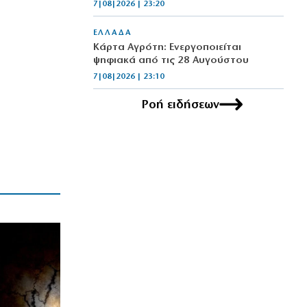
7|08|2026 | 23:20
ΕΛΛΑΔΑ
Κάρτα Αγρότη: Ενεργοποιείται
ψηφιακά από τις 28 Αυγούστου
7|08|2026 | 23:10
Ροή ειδήσεων
ΠΟΛΙΤΙΣΜΟΣ
Τα χάλκινα του Μάρκοβιτς
ξεσηκώνουν την Ιερισσό
7|08|2026 | 23:00
ΕΛΛΑΔΑ
Σύλληψη τριών ατόμων για εισαγωγή
και διακίνηση 18 κιλών SKUNK
7|08|2026 | 22:50
ΟΙΚΟΝΟΜΙΑ
Γιατί η Ευρώπη παραμένει ευάλωτη στο
φυσικό αέριο
7|08|2026 | 22:40