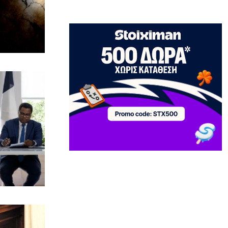
ΕΛΛΑΔΑ
Πτήση Ryanair: Νέα δεδομένα και
αγωγές για το σπασμένο παράθυρο
στο αεροπλάνο!
7|08|2026 | 22:35
ΠΟΛΙΤΙΣΜΟΣ
Ριζοσπαστική «Αντιγόνη» συναντά τον
σύγχρονο χορό στην Επίδαυρο
7|08|2026 | 22:30
ΕΛΛΑΔΑ
Ρομά εμβόλιζε επανειλημμένα
σταθμευμένο όχημα μετά από καβγά
(βίντεο)
7|08|2026 | 22:20
ΟΙΚΟΝΟΜΙΑ
CVC: Στο 1,1 δισ. € η τιμή εκκίνησης
για 3 νέα πωλητήρια
7|08|2026 | 22:15