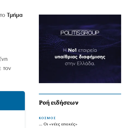
 το
Τμήμα
ένη
ε τον
Ροή ειδήσεων
ΚΟΣΜΟΣ
… Οι «νέες εποχές»