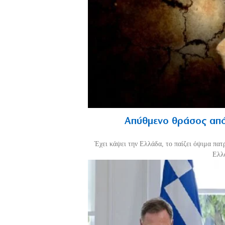
Απύθμενο θράσος από
Έχει κάψει την Ελλάδα, το παίζει όψιμα πατ
Ελλά