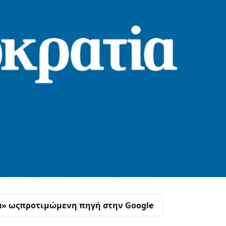
α» ως
προτιμώμενη πηγή στην Google