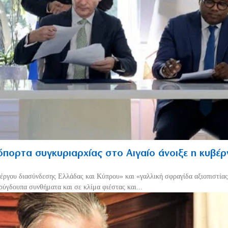
πορτα συγκυριαρχίας στο Αιγαίο άνοιξε η κυβέ
έργου διασύνδεσης Ελλάδας και Κύπρου» και «γαλλική σφραγίδα αξιοπιστίας
ρύγδουπα συνθήματα και σε κλίμα φιέστας και...