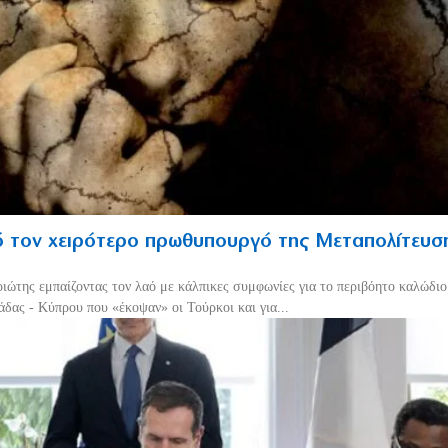
 τον χειρότερο πρωθυπουργό της Μεταπολίτευσ
ριώτης εμπαίζοντας τον λαό με κάλπικες συμφωνίες για το περιβόητο καλώδι
δας - Κύπρου που «έκοψαν» οι Τούρκοι και για...