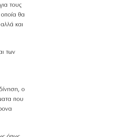
για τους
 οποία θα
αλλά και
αι των
δίνηση, ο
ματα που
χρονα
ως όπως,