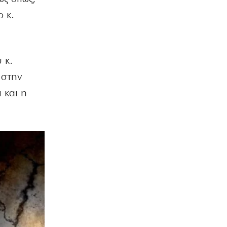
ο κ.
 κ.
 στην
 και η