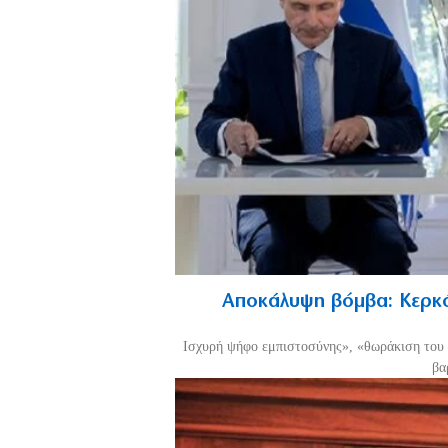
Αποκάλυψη βόμβα: Κερκό
Ισχυρή ψήφο εμπιστοσύνης», «θωράκιση του 
βα