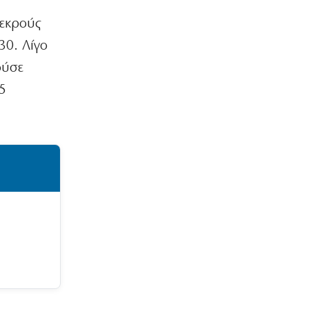
νεκρούς
30. Λίγο
ούσε
15