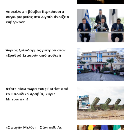
Αποκάλυψη βόμβα: Κερκόπορτα
συγκυριαρχίας στο Αιγαίο άνοιξε η
κυβέρνηση
Άγριος ξυλοδαρμός γιατρού στον
«Ερυθρό Σταυρό» από ασθενή
Φέρτε πίσω τώρα τους Patriot από
τη Σαουδική Αραβία, κύριε
Μητσοτάκη!
«Σφαγή» Μελόνι – Σάντσεθ: Ας