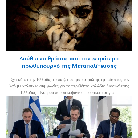
Απύθμενο θράσος από τον χειρότερο
πρωθυπουργό της Μεταπολίτευσης
Έχει κάψει την Ελλάδα, το παίζει όψιμα πατριώτης εμπαίζοντας τον
λαό με κάλπικες συμφωνίες για το περιβόητο καλώδιο διασύνδεσης
Ελλάδας - Κύπρου που «έκοψαν» οι Τούρκοι και για...