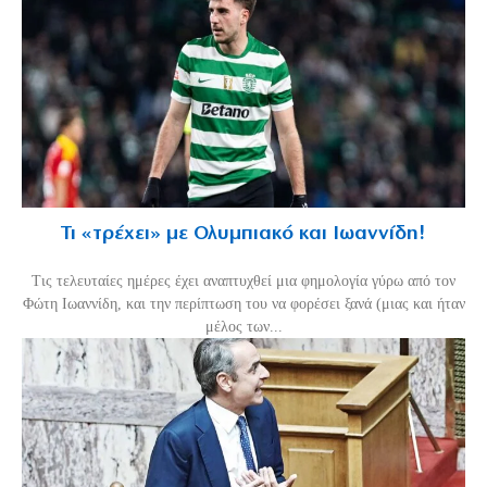
Τι «τρέχει» με Ολυμπιακό και Ιωαννίδη!
Τις τελευταίες ημέρες έχει αναπτυχθεί μια φημολογία γύρω από τον
Φώτη Ιωαννίδη, και την περίπτωση του να φορέσει ξανά (μιας και ήταν
μέλος των...