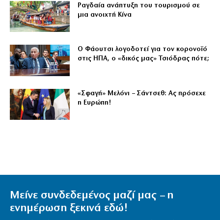
Ραγδαία ανάπτυξη του τουρισμού σε
μια ανοιχτή Κίνα
Ο Φάουτσι λογοδοτεί για τον κορονοϊό
στις ΗΠΑ, ο «δικός μας» Τσιόδρας πότε;
«Σφαγή» Μελόνι – Σάντσεθ: Ας πρόσεχε
η Ευρώπη!
Μείνε συνδεδεμένος μαζί μας – η
ενημέρωση ξεκινά εδώ!