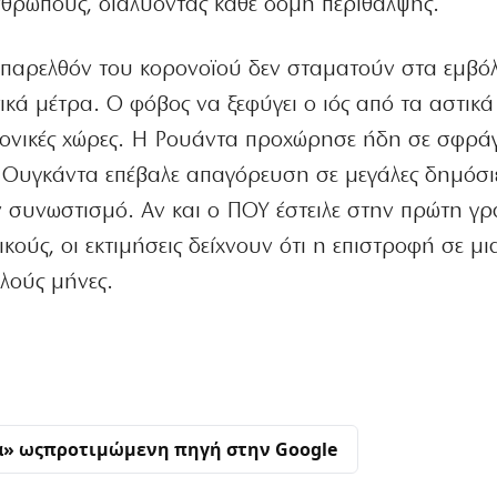
νθρώπους, διαλύοντας κάθε δομή περίθαλψης.
 παρελθόν του κορονοϊού δεν σταματούν στα εμβόλ
τικά μέτρα. Ο φόβος να ξεφύγει ο ιός από τα αστικά
ειτονικές χώρες. Η Ρουάντα προχώρησε ήδη σε σφρά
 Ουγκάντα επέβαλε απαγόρευση σε μεγάλες δημόσι
ον συνωστισμό. Αν και ο ΠΟΥ έστειλε στην πρώτη γ
ικούς, οι εκτιμήσεις δείχνουν ότι η επιστροφή σε μι
λούς μήνες.
α» ως
προτιμώμενη πηγή στην Google