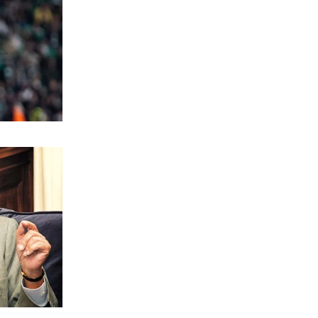
ΟΙΚΟΝΟΜΙΑ
Σε τρόφιμα και tech μπαίνουν τα funds
6|08|2026 | 23:40
ΕΛΛΑΔΑ
Ελασσόνα: 75χρονος αγρότης βρέθηκε
νεκρός στο χωράφι του
6|08|2026 | 23:30
ΠΟΛΙΤΙΚΗ
Όταν άλλαξαν τα πάντα στην
ενημέρωση
6|08|2026 | 23:20
ΕΛΛΑΔΑ
Στην Αθήνα η 46χρονη που
κατηγορείται για την τραγωδία της
Marfin
6|08|2026 | 23:15
ΟΙΚΟΝΟΜΙΑ