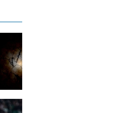
ΕΛΛΑΔΑ
Με διπλό «πρόσωπο» σήμερα ο καιρός
– 38άρια αλλά και τοπικές βροχές
7|08|2026 | 7:00
ΟΡΘΟΔΟΞΙΑ
Εορτολόγιο 7 Αυγούστου: Δείτε ποιοι
γιορτάζουν σήμερα
7|08|2026 | 6:45
ΥΓΕΙΑ
Ποιοι παράγοντες καθορίζουν τα
πόσα χρόνια θα ζήσουμε χωρίς άνοια
7|08|2026 | 0:00
ΕΛΛΑΔΑ
Αγροτικές εκμεταλλεύσεις χωρίς
διαδίκτυο
6|08|2026 | 23:50