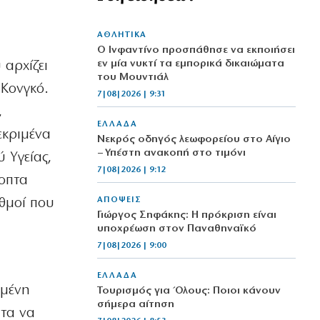
ΑΘΛΗΤΙΚΑ
Ο Ινφαντίνο προσπάθησε να εκποιήσει
εν μία νυκτί τα εμπορικά δικαιώματα
 αρχίζει
του Μουντιάλ
 Κονγκό.
7|08|2026 | 9:31
,
ΕΛΛΑΔΑ
εκριμένα
Νεκρός οδηγός λεωφορείου στο Αίγιο
– Υπέστη ανακοπή στο τιμόνι
 Υγείας,
7|08|2026 | 9:12
ποπτα
ΑΠΟΨΕΙΣ
ιθμοί που
Γιώργος Σηφάκης: Η πρόκριση είναι
υποχρέωση στον Παναθηναϊκό
7|08|2026 | 9:00
ΕΛΛΑΔΑ
ιμένη
Τουρισμός για Όλους: Ποιοι κάνουν
σήμερα αίτηση
ητα να