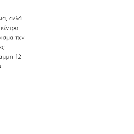
ΕΛΛΑΔΑ
ια, αλλά
Φωτιά στη Βοιωτία: Προφυλακίστηκαν
οι τρεις συλληφθέντες
 κέντρα
7|08|2026 | 7:47
γισμα των
ΠΟΛΙΤΙΚΗ
ες
Φιέστα Κυριάκου: Τα έλεγε στον
καθρέφτη του… για τα ρουσφέτια!
ραμμή 12
7|08|2026 | 7:33
α
ΠΟΛΙΤΙΚΗ
Αποκάλυψη βόμβα:Κερκόπορτα
συγκυριαρχίας στο Αιγαίο άνοιξε η
κυβέρνηση
7|08|2026 | 7:22
ΠΟΛΙΤΙΣΜΟΣ
Θάλασσα: Ο αιώνιος καμβάς των
καλλιτεχνών
7|08|2026 | 7:11