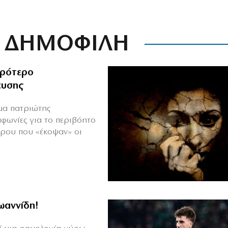
ΔΗΜΟΦΙΛΗ
ιρότερο
ευσης
ιμα πατριώτης
μφωνίες για το περιβόητο
πρου που «έκοψαν» οι
Ιωαννίδη!