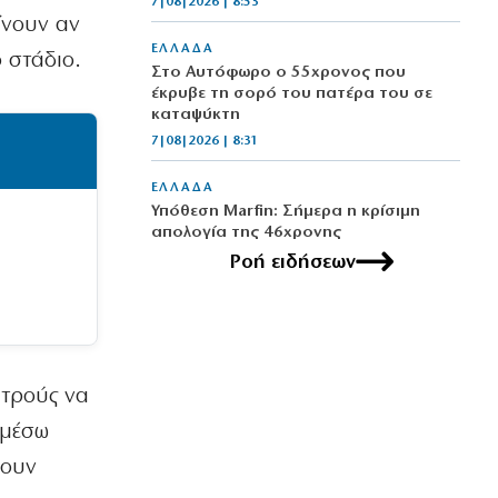
7|08|2026 | 8:53
ίνουν αν
ΕΛΛΑΔΑ
 στάδιο.
Στο Αυτόφωρο ο 55χρονος που
έκρυβε τη σορό του πατέρα του σε
καταψύκτη
7|08|2026 | 8:31
ΕΛΛΑΔΑ
Υπόθεση Marfin: Σήμερα η κρίσιμη
απολογία της 46χρονης
7|08|2026 | 8:09
Ροή ειδήσεων
ΠΟΛΙΤΙΣΜΟΣ
Θάνος Μπίρκος: «Μπορείς να κάνεις
κωμωδία χωρίς να προσβάλλεις»
7|08|2026 | 8:00
ατρούς να
MEDIA
 μέσω
Το σημερινό (7/8) αθλητικό
χουν
τηλεοπτικό πρόγραμμα
7|08|2026 | 8:00