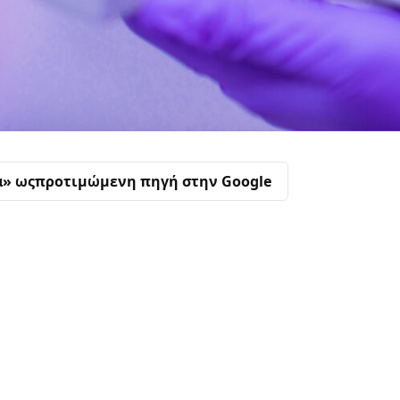
α» ως
προτιμώμενη πηγή στην Google