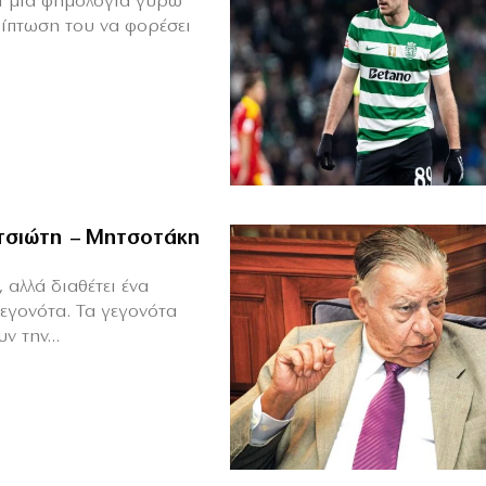
θεί μια φημολογία γύρω
ρίπτωση του να φορέσει
ιτσιώτη – Μητσοτάκη
 αλλά διαθέτει ένα
γεγονότα. Τα γεγονότα
ν την...