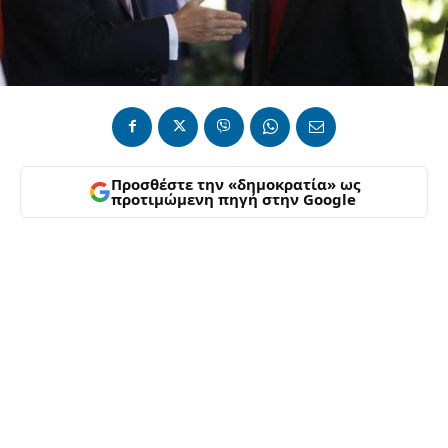
Προσθέστε την «δημοκρατία» ως
προτιμώμενη πηγή στην Google