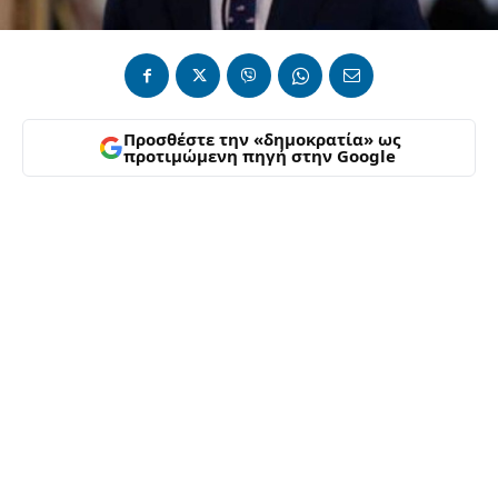
Προσθέστε την «δημοκρατία» ως
προτιμώμενη πηγή στην Google