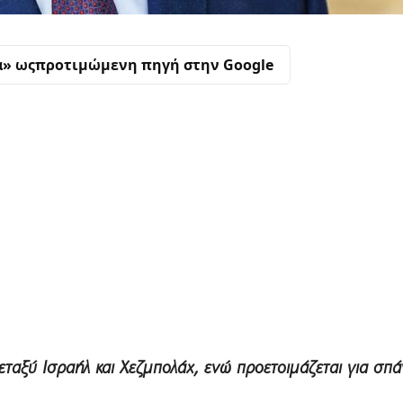
α» ως
προτιμώμενη πηγή στην Google
ταξύ Ισραήλ και Χεζμπολάχ, ενώ προετοιμάζεται για σπά