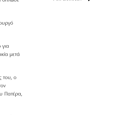
να δήλωσε
Χαλκιδική: Πυρκαγιά στο Πόρτο
Καρράς
6|08|2026 | 16:15
πουργό
ΚΟΣΜΟΣ
Μόναχο: Ισόβια κάθειρξη σε 25χρονο
Αφγανό για τη θανατηφόρα επίθεση
σε διαδήλωση
ο για
6|08|2026 | 16:10
ικία μετά
ΟΙΚΟΝΟΜΙΑ
ΔΕΗ: Κέρδη 1,2 δισ. το α’ εξάμηνο του
2026
6|08|2026 | 16:00
 του, ο
τον
ΕΛΛΑΔΑ
Τα επτά χρόνια στασιμότητας και η
ου Πατέρα,
αδιέξοδη πορεία της Θεσσαλίας
6|08|2026 | 15:50
ΕΛΛΑΔΑ