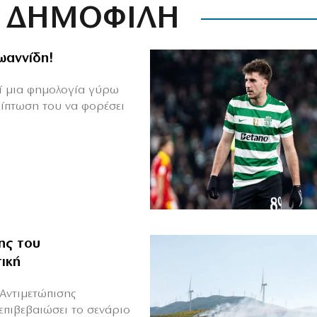
ΔΗΜΟΦΙΛΗ
Ιωαννίδη!
θεί μια φημολογία γύρω
ρίπτωση του να φορέσει
ης του
ική
Αντιμετώπισης
επιβεβαιώσει το σενάριο