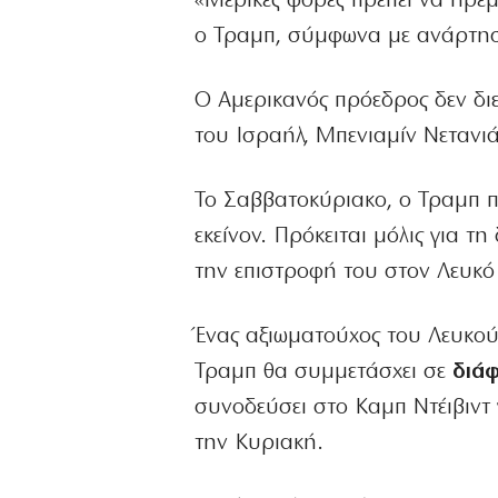
«Μερικές φορές πρέπει να ηρεμ
ο Τραμπ, σύμφωνα με ανάρτησ
Ο Αμερικανός πρόεδρος δεν δι
του Ισραήλ, Μπενιαμίν Νετανι
Το Σαββατοκύριακο, ο Τραμπ π
εκείνον. Πρόκειται μόλις για τ
την επιστροφή του στον Λευκό
Ένας αξιωματούχος του Λευκού
Τραμπ θα συμμετάσχει σε
διάφ
συνοδεύσει στο Καμπ Ντέιβιντ 
την Κυριακή.