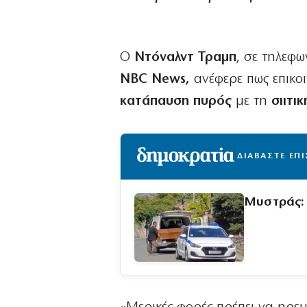
Ο
Ντόναλντ Τραμπ
, σε τηλεφ
NBC News,
ανέφερε πως επικο
κατάπαυση πυρός
με τη
σιιτι
ΔΙΑΒΑΣΤΕ ΕΠ
Μυστράς: 