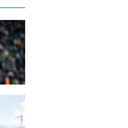
νόμιμα, την είσοδο στη Λετονία
(βίντεο)
6|08|2026 | 15:27
ΠΟΛΙΤΙΚΗ
ΠΑΣΟΚ: Άμεση και ουσιαστική
λειτουργία του ΟΣΔΕ
6|08|2026 | 15:20
ΕΛΛΑΔΑ
Θεσσαλονίκη: Έφοδος αστυνομικών
σε παράνομο καζίνο στη Θεσσαλονίκη
6|08|2026 | 15:10
ΕΛΛΑΔΑ
Παράταση των μέτρων πρόληψης στην
Κρήτη για την ευλογιά των
αιγοπροβάτων
6|08|2026 | 15:05
ΠΟΛΙΤΙΚΗ