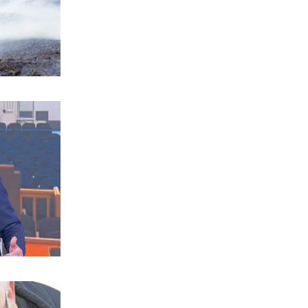
«Τέλος» τα πρακτορικά γυαλιά
6|08|2026 | 15:00
ΟΙΚΟΝΟΜΙΑ
Πιερρακάκης: Αίτημα στην Κομισιόν
για επέκταση της Εθνικής Ρήτρας
Διαφυγής στην ενεργειακή
ανθεκτικότητα
6|08|2026 | 14:50
ΚΟΣΜΟΣ
Τραμπ: «Τεράστια αποθέματα
οπλισμού των ΗΠΑ»
6|08|2026 | 14:40
ΠΟΛΙΤΙΚΗ
Καλεντερίδης: Περιμένουμε από τους
ξένους να βγάλουν τα κάστανα από
τη φωτιά
6|08|2026 | 14:34
ΠΟΛΙΤΙΚΗ