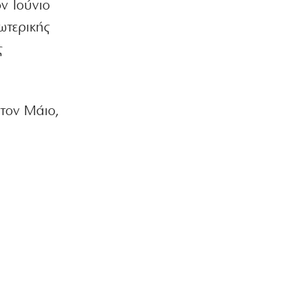
ν Ιούνιο
Ανακαλύψτε σκηνές και σκαμπό στο
vidaxl: Άνεση και λειτουργικότητα για
ωτερικής
κάθε στιγμή
ς
6|08|2026 | 15:40
ΑΘΛΗΤΙΚΑ
ΠΑΟΚ: Επέστρεψε στην ομάδα της
καρδιάς του ο Γιαννούλης!
τον Μάιο,
6|08|2026 | 15:40
ΕΛΛΑΔΑ
Φωτιά στη Σκύρο
6|08|2026 | 15:35
ΟΙΚΟΝΟΜΙΑ
Η Ενωση Εισαγγελέων υπερασπίζεται
την πρώην σύζυγο Σεβαστίδη
6|08|2026 | 15:30
ΕΛΛΑΔΑ
Απαγόρευσαν σε Έλληνα που ταξίδευε