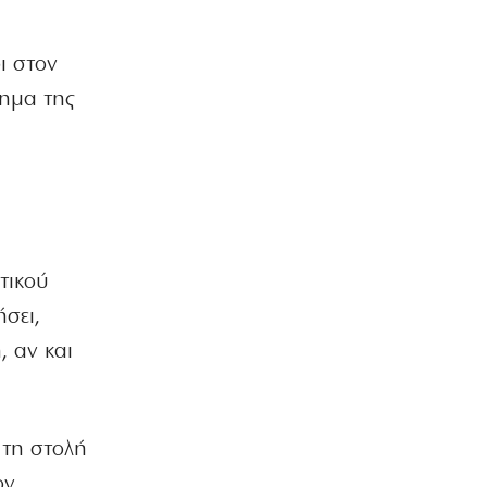
Η ΘΕΣΗ ΜΑΣ
Η πικρή αλήθεια της τσέπης κόντρα
στην κυβερνητική προπαγάνδα
ι στον
8|08|2026 | 9:30
χημα της
ΕΛΛΑΔΑ
Σκιάθος: Καταδίκη 39χρονης που
μέθυσε μαζί με την ανήλικη κόρη της
8|08|2026 | 9:25
ΕΛΛΑΔΑ
Στο κατακόρυφο η αυγουστιάτικη
τικού
έξοδος: «Βουλιάζουν» τα λιμάνια
ήσει,
8|08|2026 | 9:00
, αν και
ΚΟΣΜΟΣ
Ιράν: Προσκλητήριο για ισλαμικό
μέτωπο απέναντι στη Δύση
8|08|2026 | 8:45
 τη στολή
ΚΟΣΜΟΣ
ον