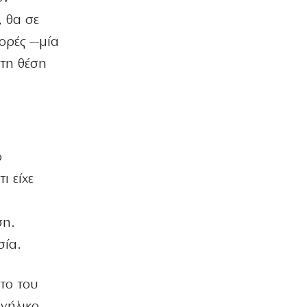
Χούθι: Νέες απειλές κατά όσων
, θα σε
συνεργάζονται με το Ριάντ
8|08|2026 | 8:24
φορές —μία
στη θέση
ΕΛΛΑΔΑ
Επικίνδυνο «κοκτέιλ» ζέστης και
ανέμων – Στο κόκκινο ο κίνδυνος
πυρκαγιών
8|08|2026 | 8:12
ΣΚΙΤΣΑ
ο
Το σκίτσο της «δημοκρατίας»
ι είχε
08/08/2026
8|08|2026 | 8:00
ση.
ΟΡΘΟΔΟΞΙΑ
Εορτολόγιο: Ποιοι γιορτάζουν σήμερα,
σία.
Σάββατο 8 Αυγούστου
8|08|2026 | 7:50
το του
ΚΟΣΜΟΣ
ανήλικο