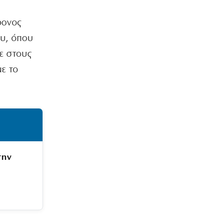
ΑΘΛΗΤΙΚΑ
ΠΑΟΚ: Με αλλαγές στη ρεβάνς με την
ρονος
Αντερλεχτ για την ανατροπή
ου, όπου
8|08|2026 | 10:30
ε στους
ΟΙΚΟΝΟΜΙΑ
ε το
Οι πληρωμές από τον e-ΕΦΚΑ και τη
ΔΥΠΑ έως τις 14 Αυγούστου
8|08|2026 | 10:16
ΑΘΛΗΤΙΚΑ
Προκρίνονται και οι τρεις αν
«ματώσουν»!
8|08|2026 | 10:00
την
ΕΛΛΑΔΑ
Μυστράς: «Δεν είχε οικονομικό
κίνητρο ο 55χρονος με τον
καταψύκτη» – (βίντεο)
8|08|2026 | 9:57