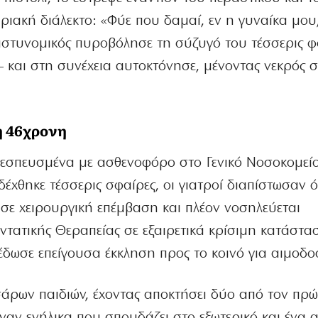
ιακή διάλεκτο: «Φύε που δαμαί, εν η γυναίκα μου
 αστυνομικός πυροβόλησε τη σύζυγό του τέσσερις 
— και στη συνέχεια αυτοκτόνησε, μένοντας νεκρός 
η 46χρονη
 εσπευσμένα με ασθενοφόρο στο Γενικό Νοσοκομεί
έχθηκε τέσσερις σφαίρες, οι γιατροί διαπίστωσαν ότ
ν σε χειρουργική επέμβαση και πλέον νοσηλεύεται
ατικής Θεραπείας σε εξαιρετικά κρίσιμη κατάστα
έδωσε επείγουσα έκκληση προς το κοινό για αιμοδο
άρων παιδιών, έχοντας αποκτήσει δύο από τον πρώ
ναν ενήλικα που σπουδάζει στο εξωτερικό και ένα 