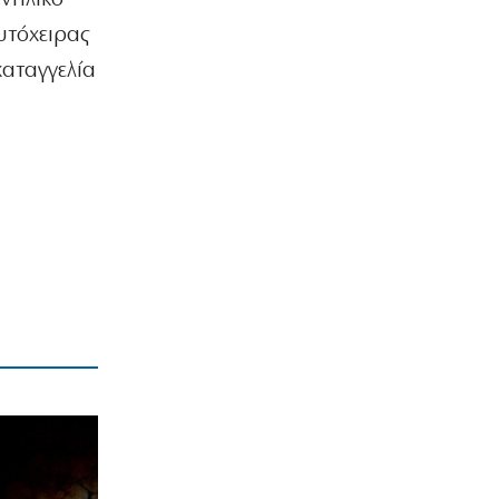
… Οι «νέες εποχές»
υτόχειρας
8|08|2026 | 0:00
καταγγελία
ΟΡΘΟΔΟΞΙΑ
Γιατί η Εκκλησία δε μιλά για τον
θάνατο της Παναγίας;
7|08|2026 | 23:50
ΟΙΚΟΝΟΜΙΑ
Ελληνικές scale-ups: Υψηλή αισιοδοξία,
αλλά «φρένο» στις προσλήψεις
7|08|2026 | 23:40
ΑΘΛΗΤΙΚΑ
Το πρόγραμμα του β’ προκριματικού
του Κυπέλλου Ελλάδας
7|08|2026 | 23:30
ΚΟΣΜΟΣ
«Μπλόκο» από το Εφετείο στην
κατασκευή της αίθουσας χορού στον