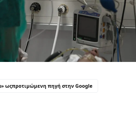
α» ως
προτιμώμενη πηγή στην Google