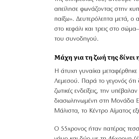
απείλησε φωνάζοντας στην κυπρ
παίξω». Δευτερόλεπτα μετά, ο
στο κεφάλι και τρεις στο σώμα
του συνοδηγού.
Μάχη για τη ζωή της δίνει 
Η άτυχη γυναίκα μεταφέρθηκε
Λεμεσού. Παρά το γεγονός ότι δ
ζωτικές ενδείξεις, την υπέβαλα
διασωληνωμένη στη Μονάδα Εντ
Μάλιστα, το Κέντρο Αίματος εξ
Ο 55χρονος ήταν πατέρας τεσσ
γάμο και δύο με τη 46χρονη (έ