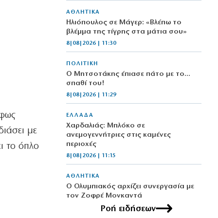
ΑΘΛΗΤΙΚΑ
Ηλιόπουλος σε Μάγερ: «Βλέπω το
βλέμμα της τίγρης στα μάτια σου»
8|08|2026 | 11:30
ΠΟΛΙΤΙΚΗ
Ο Μητσοτάκης έπιασε πάτο με το…
σπαθί του!
8|08|2026 | 11:29
υ
 φως
ΕΛΛΑΔΑ
Χαρδαλιάς: Μπλόκο σε
διάσει με
ανεμογεννήτριες στις καμένες
περιοχές
ι το όπλο
8|08|2026 | 11:15
ΑΘΛΗΤΙΚΑ
Ο Ολυμπιακός αρχίζει συνεργασία με
τον Ζοφρέ Μονκαντά
8|08|2026 | 11:00
Ροή ειδήσεων