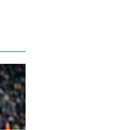
Έρχεται ο Σαββίδης και φέρνει…
«μπαμ» στον ΠΑΟΚ!
6|08|2026 | 21:55
ΚΟΣΜΟΣ
Reuters: Ανησυχία στις ΗΠΑ για
αστάθεια στη Μέση Ανατολή
6|08|2026 | 21:50
ΕΛΛΑΔΑ
Επτά μήνες ανενεργά τα νέα
αεροπλάνα της Πυροσβεστικής
6|08|2026 | 21:40
ΚΟΣΜΟΣ
Ιταλία όπως… Μυστράς: 50χρονος
έπαιρνε τη σύνταξη της νεκρής
μητέρας του
6|08|2026 | 21:35
ΠΟΛΙΤΙΣΜΟΣ