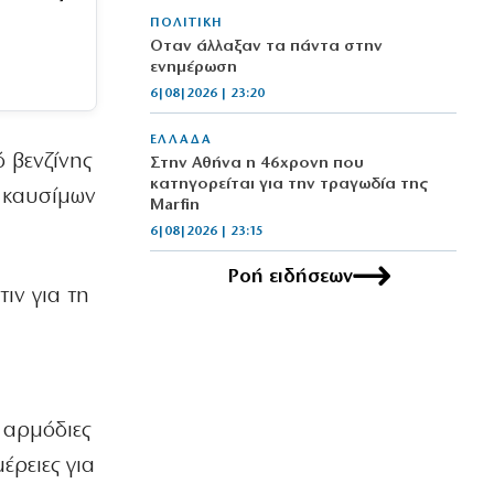
ΠΟΛΙΤΙΚΗ
Όταν άλλαξαν τα πάντα στην
ενημέρωση
6|08|2026 | 23:20
ΕΛΛΑΔΑ
 βενζίνης
Στην Αθήνα η 46χρονη που
κατηγορείται για την τραγωδία της
ς καυσίμων
Marfin
6|08|2026 | 23:15
Ροή ειδήσεων
ΟΙΚΟΝΟΜΙΑ
ιν για τη
Delivery: Γιατί το αφορολόγητο στα
φιλοδωρήματα δεν αρκεί – Τι ζητούν οι
διανομείς (βίντεο)
6|08|2026 | 23:10
ΑΘΛΗΤΙΚΑ
ι αρμόδιες
Ο Ορτέγκα αποχαιρέτησε τον
Ολυμπιακό και υπογράφει στη Ρίβερ
έρειες για
Πλέιτ