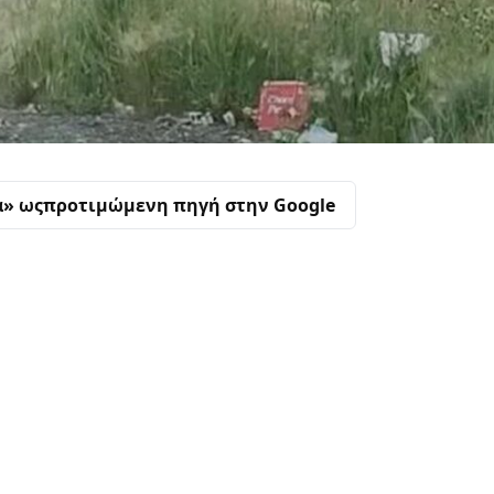
α» ως
προτιμώμενη πηγή στην Google