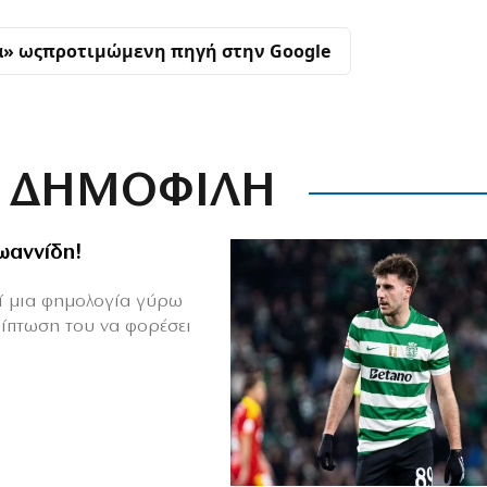
α» ως
προτιμώμενη πηγή στην Google
ΔΗΜΟΦΙΛΗ
Ιωαννίδη!
θεί μια φημολογία γύρω
ρίπτωση του να φορέσει