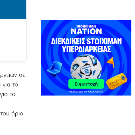
φόντο τη διάλυση των νοσοκομείων
10|08|2026 | 7:49
ΠΟΛΙΤΙΚΗ
«Ζωάρα: Σε «ψαγμένη» παραλία για
βουτιές ο Μητσοτάκης»
10|08|2026 | 7:38
Η ΘΕΣΗ ΜΑΣ
Εκτός πραγματικότητας οι
«δεδομένοι» σύμμαχοι
10|08|2026 | 7:27
ργειών σε
 για το
Ο αδέκαστος
Το ΣτΕ «χαρίζει» στις εταιρίες ταξί τα
για το
νησιά!
10|08|2026 | 7:20
 του όριο.
ΠΟΛΙΤΙΚΗ
Δίνουν εκατομμύρια σε εταιρία της
οικογένειας του Μ. Χριστοδουλάκη!