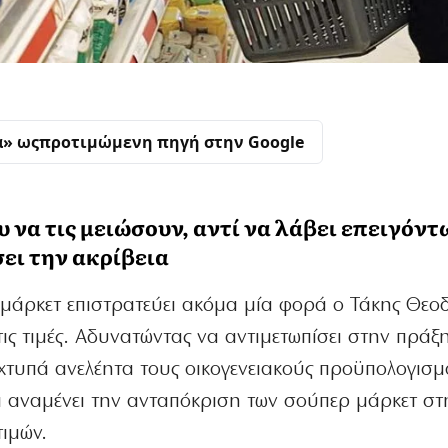
α» ως
προτιμώμενη πηγή στην Google
να τις μειώσουν, αντί να λάβει επειγόντ
ει την ακρίβεια
μάρκετ επιστρατεύει ακόμα μία φορά ο Τάκης Θεο
τις τιμές. Αδυνατώντας να αντιμετωπίσει στην πράξ
 χτυπά ανελέητα τους οικογενειακούς προϋπολογισμ
ι αναμένει την ανταπόκριση των σούπερ μάρκετ στ
τιμών.