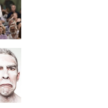
ΟΡΘΟΔΟΞΙΑ
«Οι αξίες του Ακάθιστου Υμνου
απαντούν σε κάθε αβεβαιότητα»
9|08|2026 | 23:15
ΑΠΟΨΕΙΣ
Δεν χρειαζόμαστε «ανέγγιχτους»
9|08|2026 | 23:00
ΑΠΟΨΕΙΣ
Αναδασώνοντας το πένθος
9|08|2026 | 22:45
ΠΟΛΙΤΙΚΗ
Φωτιές στην Ελλάδα: Πόσο
αποτελεσματικά είναι τελικά τα
ευρωπαϊκά κονδύλια για την πρόληψη;
9|08|2026 | 22:30
ΚΟΣΜΟΣ
Η Ευρώπη δεν είναι προετοιμασμένη