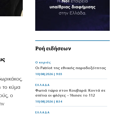
Ροή ειδήσεων
ως
Ο κοριός
Οι Patriot της εθνικής παραδοξότητας
10|08|2026 | 9:03
δωρικάκος,
ΕΛΛΑΔΑ
η το κύμα
Φωτιά τώρα στον Κουβαρά: Κοντά σε
ούς, ο
σπίτια οι φλόγες – Ήχησε το 112
10|08|2026 | 8:54
ην
ΕΛΛΑΔΑ