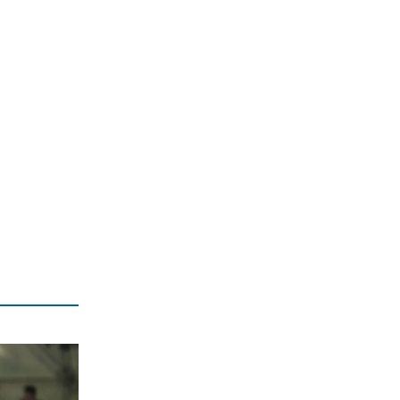
10|08|2026 | 0:08
ΚΟΣΜΟΣ
Ευρώπη: Η μεγάλη ανατροπή από την
χρεοκοπία των παλαιών κομμάτων
9|08|2026 | 23:45
ΑΠΟΨΕΙΣ
Εταιρίες Τεχνητής Νοημοσύνης
καταστρέφουν βιβλία!
9|08|2026 | 23:34
ΑΠΟΨΕΙΣ
Μελόνι εναντίον Σάντσεθ
9|08|2026 | 23:30
ΕΛΛΑΔΑ
Προκαλούν οι Τούρκοι: Παραβιάσεις
και παραβάσεις με drones
9|08|2026 | 23:16