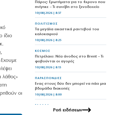
Πάρος: Ερωτήματα για το 4χρονο που
πνίγηκε – Τι συνέβη στο ξενοδοχείο
10|08|2026 | 8:37
ΠΟΛΙΤΙΣΜΟΣ
ικό
Τα μεγάλα εικαστικά ραντεβού του
καλοκαιριού
ο ίδιο
10|08|2026 | 8:25
κ.
ΚΟΣΜΟΣ
,
Πετρέλαιο: Νέα άνοδος στο Brent – Τι
«Εχουμε
φοβούνται οι αγορές
10|08|2026 | 8:15
υλέψει
ι λάθος»
ΠΑΡΑΣΠΟΝΔΙΕΣ
Ενας στους δύο δεν μπορεί να πάει μια
ατη
βδομάδα διακοπές
ρηθούν οι
10|08|2026 | 8:00
ΕΛΛΑΔΑ
Ροή ειδήσεων
Ξυλοδαρμός στον Ερυθρό Σταυρό με