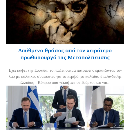
Απύθμενο θράσος από τον χειρότερο
πρωθυπουργό της Μεταπολίτευσης
Έχει κάψει την Ελλάδα, το παίζει όψιμα πατριώτης εμπαίζοντας τον
λαό με κάλπικες συμφωνίες για το περιβόητο καλώδιο διασύνδεσης
Ελλάδας - Κύπρου που «έκοψαν» οι Τούρκοι και για...