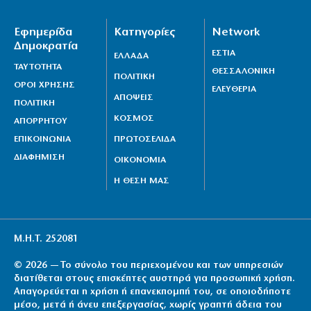
Κυπριακή Δημοκρατία
10|08|2026 | 13:00
Εφημερίδα
Κατηγορίες
Network
Δημοκρατία
ΕΣΤΙΑ
Ανασφάλιστα οχήματα: Τι αλλάζει στις ενστάσεις – Ο
ΕΛΛΑΔΑ
ΤΑΥΤΟΤΗΤΑ
ΘΕΣΣΑΛΟΝΙΚΗ
ρόλος του AI
ΠΟΛΙΤΙΚΗ
ΟΡΟΙ ΧΡΗΣΗΣ
ΕΛΕΥΘΕΡΙΑ
10|08|2026 | 12:43
ΑΠΟΨΕΙΣ
ΠΟΛΙΤΙΚΗ
Ταραχή στο ΠΑΣΟΚ από τις αποκαλύψεις της
ΚΟΣΜΟΣ
ΑΠΟΡΡΗΤΟΥ
«Εστίας»
ΕΠΙΚΟΙΝΩΝΙΑ
ΠΡΩΤΟΣΕΛΙΔΑ
10|08|2026 | 12:30
ΔΙΑΦΗΜΙΣΗ
ΟΙΚΟΝΟΜΙΑ
Η ΘΕΣΗ ΜΑΣ
Μ.Η.Τ. 252081
© 2026 — Το σύνολο του περιεχομένου και των υπηρεσιών
διατίθεται στους επισκέπτες αυστηρά για προσωπική χρήση.
Απαγορεύεται η χρήση ή επανεκπομπή του, σε οποιοδήποτε
μέσο, μετά ή άνευ επεξεργασίας, χωρίς γραπτή άδεια του