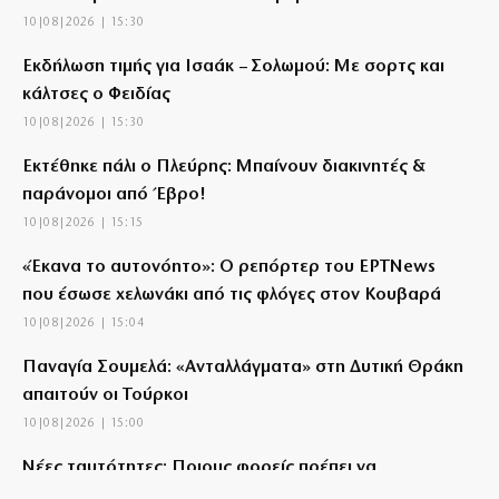
10|08|2026 | 15:30
Εκδήλωση τιμής για Ισαάκ – Σολωμού: Με σορτς και
κάλτσες ο Φειδίας
10|08|2026 | 15:30
Εκτέθηκε πάλι ο Πλεύρης: Μπαίνουν διακινητές &
παράνομοι από Έβρο!
10|08|2026 | 15:15
«Έκανα το αυτονόητο»: Ο ρεπόρτερ του ΕΡΤNews
που έσωσε χελωνάκι από τις φλόγες στον Κουβαρά
10|08|2026 | 15:04
Παναγία Σουμελά: «Ανταλλάγματα» στη Δυτική Θράκη
απαιτούν οι Τούρκοι
10|08|2026 | 15:00
Νέες ταυτότητες: Ποιους φορείς πρέπει να
ενημερώσετε μετά την έκδοση