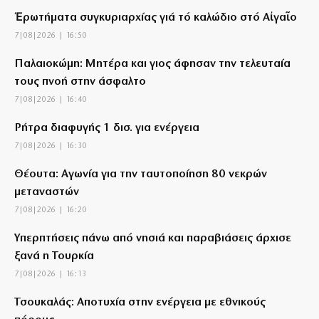
Ἐρωτήματα συγκυριαρχίας γιά τό καλώδιο στό Αἰγαῖο
7|08|2026 | 16:50
Παλαιοκώμη: Μητέρα και γιος άφησαν την τελευταία
τους πνοή στην άσφαλτο
7|08|2026 | 16:40
Ρήτρα διαφυγής 1 δισ. για ενέργεια
7|08|2026 | 16:30
Θέουτα: Αγωνία για την ταυτοποίηση 80 νεκρών
μεταναστών
7|08|2026 | 16:20
Υπερπτήσεις πάνω από νησιά και παραβιάσεις άρχισε
ξανά η Τουρκία
7|08|2026 | 16:13
Τσουκαλάς: Αποτυχία στην ενέργεια με εθνικούς