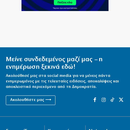
7|08|2026 | 14:40
Στο ΣτΕ το «πραξικόπημα» Μητσοτάκη
7|08|2026 | 14:30
Περισσότερα από 2000 δενδρύλλια κάνναβης
εντοπίστηκαν στη Φθιώτιδα (βίντεο)
7|08|2026 | 14:20
Μείνε συνδεδεμένος μαζί μας – η
ενημέρωση ξεκινά εδώ!
Ακολούθησέ μας στα social media για να μένεις πάντα
ενημερωμένος με τις τελευταίες ειδήσεις, αποκαλύψεις και
αποκλειστικό περιεχόμενο από τη Δημοκρατία.
Ακολουθήστε μας ⟶