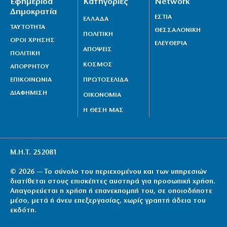
Εφημερίδα
Κατηγορίες
Network
Δημοκρατία
ΕΣΤΙΑ
ΕΛΛΑΔΑ
ΤΑΥΤΟΤΗΤΑ
ΘΕΣΣΑΛΟΝΙΚΗ
ΠΟΛΙΤΙΚΗ
ΟΡΟΙ ΧΡΗΣΗΣ
ΕΛΕΥΘΕΡΙΑ
ΑΠΟΨΕΙΣ
ΠΟΛΙΤΙΚΗ
ΚΟΣΜΟΣ
ΑΠΟΡΡΗΤΟΥ
ΕΠΙΚΟΙΝΩΝΙΑ
ΠΡΩΤΟΣΕΛΙΔΑ
ΔΙΑΦΗΜΙΣΗ
ΟΙΚΟΝΟΜΙΑ
Η ΘΕΣΗ ΜΑΣ
Μ.Η.Τ. 252081
© 2026 — Το σύνολο του περιεχομένου και των υπηρεσιών
διατίθεται στους επισκέπτες αυστηρά για προσωπική χρήση.
Απαγορεύεται η χρήση ή επανεκπομπή του, σε οποιοδήποτε
μέσο, μετά ή άνευ επεξεργασίας, χωρίς γραπτή άδεια του
εκδότη.