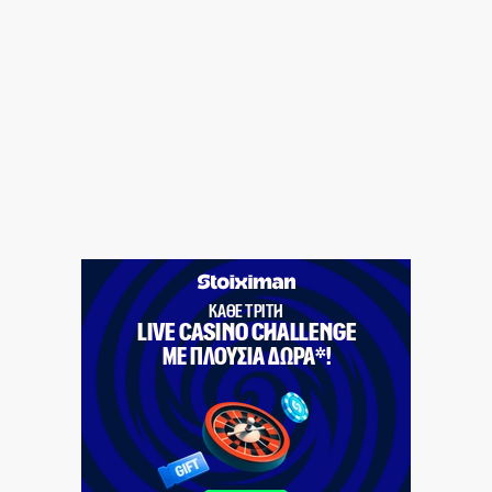
Νεκρός 64χρονος σε πισίνα στα Χανιά όπου δεν
υπήρχε ναυαγοσώστης
7|08|2026 | 15:17
Φήμες για κρίσιμη κατάσταση της υγείας του Χαμενεΐ
7|08|2026 | 15:10
Οψιμη αποθέωση του Τραμπ από Γεωργιάδη και
Κυρανάκη
7|08|2026 | 15:00
Το Αιγαίο σε εταιρία με μπίζνες στην Τουρκία!
7|08|2026 | 14:53
ΣΥΡΙΖΑ: Η ρήτρα από μόνη της δεν μειώνει το κόστος
του ρεύματος
7|08|2026 | 14:50
ΠΑΣΟΚ: «Ο κ. Γεωργιάδης συνεχίζει να πετάει
χαρταετό»