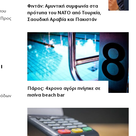
Φιντάν: Αμυντική συμφωνία στα
του
πρότυπα του ΝΑΤΟ από Τουρκία,
ς Προς
Σαουδική Αραβία και Πακιστάν
ι
Πάρος: 4χρονο αγόρι πνίγηκε σε
πισίνα beach bar
Εσόδων