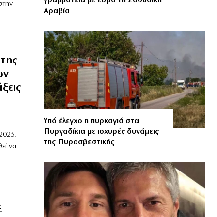
γραμματεία με έδρα τη Σαουδική
στην
Αραβία
 της
ων
ξεις
Υπό έλεγχο η πυρκαγιά στα
Πυργαδίκια με ισχυρές δυνάμεις
2025,
της Πυροσβεστικής
εί να
Ε