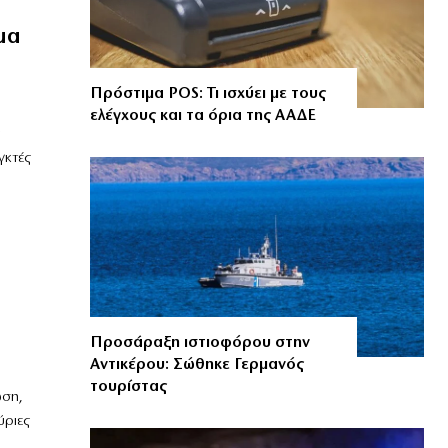
μα
Πρόστιμα POS: Τι ισχύει με τους
ελέγχους και τα όρια της ΑΑΔΕ
γκτές
Προσάραξη ιστιοφόρου στην
Αντικέρου: Σώθηκε Γερμανός
τουρίστας
ση,
ύριες