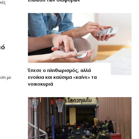
επίλυση των διαφορών
χές
μό
Έπεσε ο πληθωρισμός, αλλά
ενοίκια και καύσιμα «καίνε» τα
εση με
νοικοκυριά