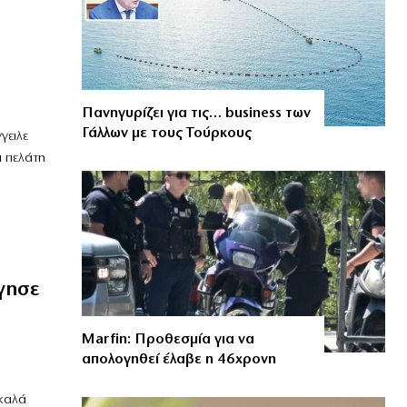
Πανηγυρίζει για τις… business των
Γάλλων με τους Τούρκους
γειλε
ι πελάτη
γησε
Marfin: Προθεσμία για να
απολογηθεί έλαβε η 46χρονη
 καλά