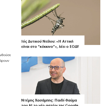
Ιός Δυτικού Νείλου: «Η Αττική
είναι στο ”κόκκινο”», λέει ο ΕΟΔΥ
ξωθούσε
κάρουν
Ντέμης Χασάμπης: Παιδί-θαύμα
του ΑΙ το νέο αστέρι της Google