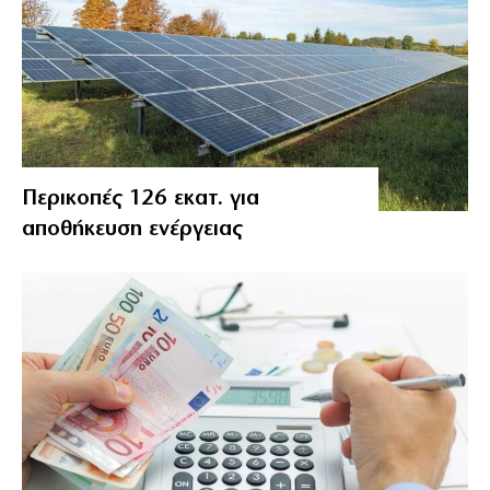
Περικοπές 126 εκατ. για
αποθήκευση ενέργειας