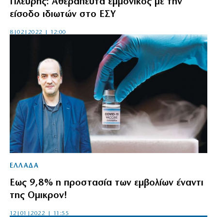
Πλεύρης: Αθεράπευτα εμμονικός με την
είσοδο ιδιωτών στο ΕΣΥ
8|02|2022 | 12:00
ΕΛΛΑΔΑ
Εως 9,8% η προστασία των εμβολίων έναντι
της Ομικρον!
12|01|2022 | 11:55