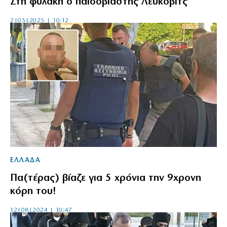
Στη φυλακή ο παιδοβιαστής Λεύκοβιτς
2|05|2025 | 10:12
ΕΛΛΑΔΑ
Πα(τέρας) βίαζε για 5 χρόνια την 9χρονη
κόρη του!
12|08|2024 | 10:47