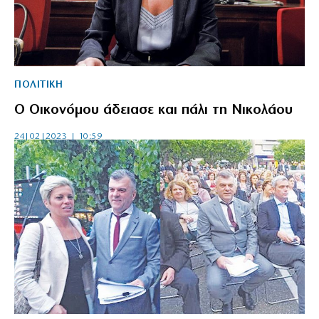
ΠΟΛΙΤΙΚΗ
Ο Οικονόμου άδειασε και πάλι τη Νικολάου
24|02|2023 | 10:59