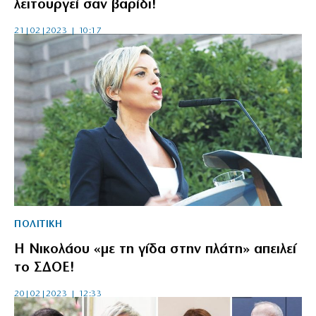
λειτουργεί σαν βαρίδι!
21|02|2023 | 10:17
ΠΟΛΙΤΙΚΗ
Η Νικολάου «με τη γίδα στην πλάτη» απειλεί
το ΣΔΟΕ!
20|02|2023 | 12:33