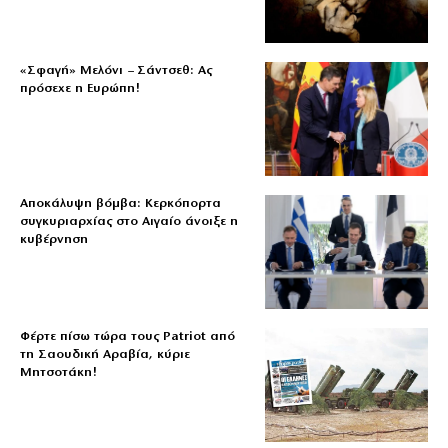
«Σφαγή» Μελόνι – Σάντσεθ: Ας
πρόσεχε η Ευρώπη!
Αποκάλυψη βόμβα: Κερκόπορτα
συγκυριαρχίας στο Αιγαίο άνοιξε η
κυβέρνηση
Φέρτε πίσω τώρα τους Patriot από
τη Σαουδική Αραβία, κύριε
Μητσοτάκη!