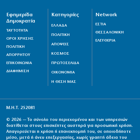
Εφημερίδα
Κατηγορίες
Network
Δημοκρατία
ΕΣΤΙΑ
ΕΛΛΑΔΑ
ΤΑΥΤΟΤΗΤΑ
ΘΕΣΣΑΛΟΝΙΚΗ
ΠΟΛΙΤΙΚΗ
ΟΡΟΙ ΧΡΗΣΗΣ
ΕΛΕΥΘΕΡΙΑ
ΑΠΟΨΕΙΣ
ΠΟΛΙΤΙΚΗ
ΚΟΣΜΟΣ
ΑΠΟΡΡΗΤΟΥ
ΕΠΙΚΟΙΝΩΝΙΑ
ΠΡΩΤΟΣΕΛΙΔΑ
ΔΙΑΦΗΜΙΣΗ
ΟΙΚΟΝΟΜΙΑ
Η ΘΕΣΗ ΜΑΣ
Μ.Η.Τ. 252081
© 2026 — Το σύνολο του περιεχομένου και των υπηρεσιών
διατίθεται στους επισκέπτες αυστηρά για προσωπική χρήση.
Απαγορεύεται η χρήση ή επανεκπομπή του, σε οποιοδήποτε
μέσο, μετά ή άνευ επεξεργασίας, χωρίς γραπτή άδεια του