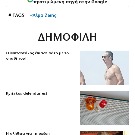
προτιμώμενη πηγή στην Google
# TAGS
«Άλμα Ζωής
ΔΗΜΟΦΙΛΗ
Ο Μητσοτάκης έπιασε πάτο με το…
σπαθί του!
Kyriakos delendus est
Η αλήθεια για τη σχέση