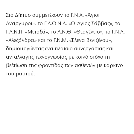
Στο Δίκτυο συμμετέχουν το Γ.Ν.Α. «Άγιοι
Ανάργυροι», το Γ.Α.Ο.Ν.Α. «Ο Άγιος Σάββας», το
Γ.Α.Ν.Π. «Μεταξά», το Α.Ν.Θ. «Θεαγένειο», το Γ.Ν.Α.
«Αλεξάνδρα» και το Γ.Ν.Μ. «Έλενα Βενιζέλου»,
δημιουργώντας ένα πλαίσιο συνεργασίας και
ανταλλαγής τεχνογνωσίας με κοινό στόχο τη
βελτίωση της φροντίδας των ασθενών με καρκίνο
του μαστού.