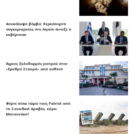
Αποκάλυψη βόμβα: Κερκόπορτα
συγκυριαρχίας στο Αιγαίο άνοιξε η
κυβέρνηση
Άγριος ξυλοδαρμός γιατρού στον
«Ερυθρό Σταυρό» από ασθενή
Φέρτε πίσω τώρα τους Patriot από
τη Σαουδική Αραβία, κύριε
Μητσοτάκη!