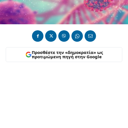
Προσθέστε την «δημοκρατία» ως
προτιμώμενη πηγή στην Google