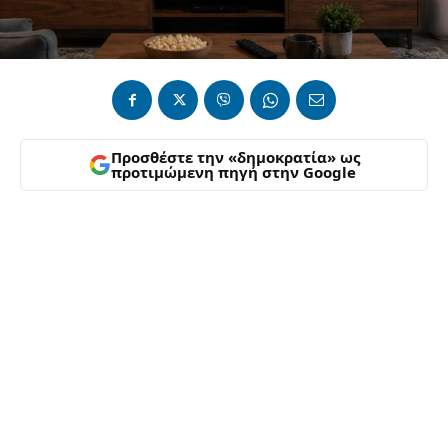
Προσθέστε την «δημοκρατία» ως
προτιμώμενη πηγή στην Google