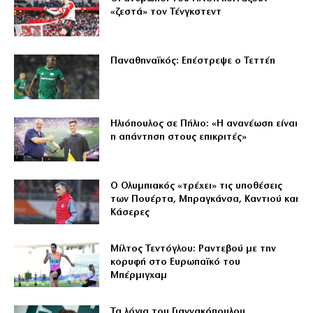
«ζεστά» τον Τένγκστεντ
Παναθηναϊκός: Επέστρεψε ο Τεττέη
Ηλιόπουλος σε Πήλιο: «Η ανανέωση είναι
η απάντηση στους επικριτές»
Ο Ολυμπιακός «τρέχει» τις υποθέσεις
των Πουέρτα, Μπραγκάνσα, Καντιού και
Κάσερες
Μίλτος Τεντόγλου: Ραντεβού με την
κορυφή στο Ευρωπαϊκό του
Μπέρμιγχαμ
Τα λόγια του Γιαννακόπουλου