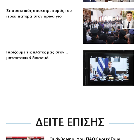
Σπαρακτικός αποχαιρετισμός του
ιερέα πατέρα στον ήρωα γιο
Γυρίζουμε τις πλάτες μας στον…
μητσοτακικό διχασμό
ΔΕΙΤΕ ΕΠΙΣΗΣ
Οι άνθρωποι του ΠΑΟΚ κοιτάζουν