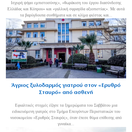
Ισχυρή ψήφο εμπιστοσύνης», «θωράκιση του έργου διασύνδεσης
Ελλάδας και Κύπρου» και «γαλλική σφραγίδα αξιοπιστίας». Με αυτά
τα βαρύγδουπα συνθήματα και σε κλίμα φιέστας και...
Άγριος ξυλοδαρμός γιατρού στον «Ερυθρό
Σταυρό» από ασθενή
Εφιαλτικές στιγμές έζησε τα ξημερώματα του Σαββάτου μια
ειδικευόμενη γιατρός στο Τμήμα Επειγόντων Περιστατικών του
νοσοκομείου «Ερυθρός Σταυρός», όταν έπεσε θύμα επίθεσης από
γυναίκα...