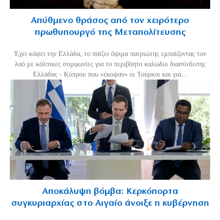
Απύθμενο θράσος από τον χειρότερο
πρωθυπουργό της Μεταπολίτευσης
Έχει κάψει την Ελλάδα, το παίζει όψιμα πατριώτης εμπαίζοντας τον
λαό με κάλπικες συμφωνίες για το περιβόητο καλώδιο διασύνδεσης
Ελλάδας - Κύπρου που «έκοψαν» οι Τούρκοι και για...
Αποκάλυψη βόμβα: Κερκόπορτα
συγκυριαρχίας στο Αιγαίο άνοιξε η κυβέρνηση