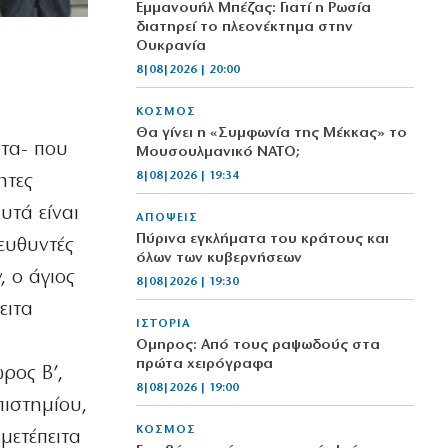
Εμμανουήλ Μπέζας: Γιατί η Ρωσία
διατηρεί το πλεονέκτημα στην
Ουκρανία
8|08|2026 | 20:00
ΚΟΣΜΟΣ
Θα γίνει η «Συμφωνία της Μέκκας» το
ατα- που
Μουσουλμανικό ΝΑΤΟ;
8|08|2026 | 19:34
ητες
υτά είναι
ΑΠΟΨΕΙΣ
Πύρινα εγκλήματα του κράτους και
ιευθυντές
όλων των κυβερνήσεων
 ο άγιος
8|08|2026 | 19:30
ειτα
ΙΣΤΟΡΙΑ
Όμηρος: Από τους ραψωδούς στα
πρώτα χειρόγραφα
ρος Β’,
8|08|2026 | 19:00
πιστημίου,
ΚΟΣΜΟΣ
 μετέπειτα