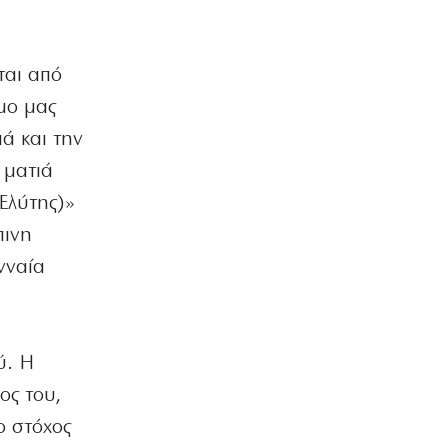
8|08|2026 | 14:00
ΕΛΛΑΔΑ
Άγριος ξυλοδαρμός γιατρού στον
ται από
«Ερυθρό Σταυρό» από ασθενή
μο μας
8|08|2026 | 13:40
ά και την
ΠΟΛΙΤΙΚΗ
 ματιά
Ντόρα: Αμηχανία για την
υποψηφιότητά της
Ελύτης)»
8|08|2026 | 13:30
πινη
ΠΟΛΙΤΙΚΗ
νναία
Φέρτε πίσω τώρα τους Patriot από τη
Σαουδική Αραβία, κύριε Μητσοτάκη!
8|08|2026 | 13:00
ύ. Η
ΑΘΛΗΤΙΚΑ
Το Ελεγκτικό Συνέδριο ακύρωσε τον
ος του,
διαγωνισμό ενεργειακής αναβάθμισης
ο στόχος
για το ΣΕΦ