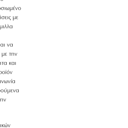
(βίντεο)
φοσιωμένο
8|08|2026 | 16:10
σεις με
ΟΙΚΟΝΟΜΙΑ
μιλλα
Περικοπές 126 εκατ. για αποθήκευση
ενέργειας
8|08|2026 | 16:00
αι να
ΟΙΚΟΝΟΜΙΑ
 με την
Ο ΟΟΣΑ… πετάει στα σκουπίδια το
ητα και
κυβερνητικό success story
8|08|2026 | 15:51
ροϊόν
ινωνία
ΕΛΛΑΔΑ
Πάτρα: Χειροπέδες σε 14χρονο εξπέρ
αρούμενα
στις διαρρήξεις σπιτιών
την
8|08|2026 | 15:48
ΕΛΛΑΔΑ
Λυκαβηττός: Σε 57χρονη αγνοούμενη
από την Κυψέλη ανήκει η σορός
νικών