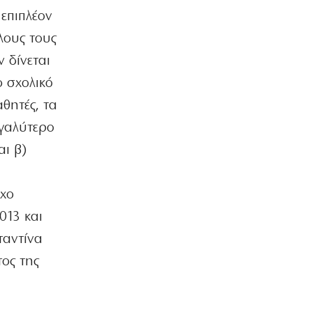
8|08|2026 | 15:15
 επιπλέον
όλους τους
ΠΟΛΙΤΙΚΗ
Άρειος Πάγος: Στο αρχείο παραμένουν
 δίνεται
οι υποκλοπές
ο σχολικό
8|08|2026 | 15:00
θητές, τα
ΕΛΛΑΔΑ
εγαλύτερο
Έβρος: Χειροπέδες σε τρεις
αλλοδαπούς διακινητές
αι β)
λαθρομεταναστών
8|08|2026 | 14:40
ιχο
ΠΟΛΙΤΙΚΗ
Προκαλεί ο Αδωνις: «Θα καταγράφω
013 και
τους πάντες…»
ταντίνα
8|08|2026 | 14:30
τος της
ΠΟΛΙΤΙΚΗ
Επιμένει το ΠΑΣΟΚ για τα «σπιτάκια
ανακύκλωσης»