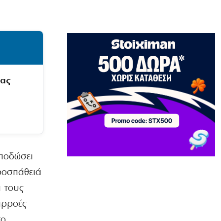
κορονοϊό στις ΗΠΑ, ο «δικός μας»
Τσιόδρας πότε;
8|08|2026 | 17:30
ΚΟΣΜΟΣ
«Σφαγή» Μελόνι – Σάντσεθ: Ας
πρόσεχε η Ευρώπη!
μας
8|08|2026 | 17:08
ΟΙΚΟΝΟΜΙΑ
Πληθωρισμός: Σε κούρσα ανόδου οι
τιμές σε κρέας, ενοίκια, καύσιμα
8|08|2026 | 17:00
αποδώσει
ΟΙΚΟΝΟΜΙΑ
Μόλις 815 ευρώ η μέση σύνταξη
ροσπάθειά
8|08|2026 | 16:30
 τους
ΕΛΛΑΔΑ
ιρροές
Κύκλωμα διακινούσε ναρκωτικά σε
Αττική και Πανεπιστημιούπολη
το