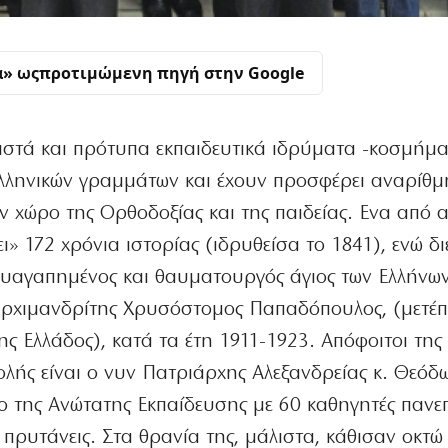
α» ως
προτιμώμενη πηγή στην Google
στά και πρότυπα εκπαιδευτικά ιδρύματα -κοσμήμ
λληνικών γραμμάτων και έχουν προσφέρει αναρίθμ
 χώρο της Ορθοδοξίας και της παιδείας. Ενα από α
ι» 172 χρόνια ιστορίας (ιδρυθείσα το 1841), ενώ δ
λυαγαπημένος και θαυματουργός άγιος των Ελλήνων,
 αρχιμανδρίτης Χρυσόστομος Παπαδόπουλος, (μετέπ
ς Ελλάδος), κατά τα έτη 1911-1923. Απόφοιτοι της
λής είναι ο νυν Πατριάρχης Αλεξανδρείας κ. Θεόδω
ο της Ανώτατης Εκπαίδευσης με 60 καθηγητές πανε
 πρυτάνεις. Στα θρανία της, μάλιστα, κάθισαν οκτώ