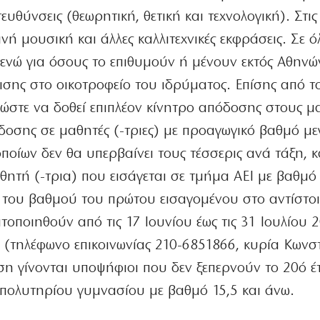
τευθύνσεις (θεωρητική, θετική και τεχνολογική). Στις
νή μουσική και άλλες καλλιτεχνικές εκφράσεις. Σε 
ενώ για όσους το επιθυμούν ή μένουν εκτός Αθηνών
ισης στο οικοτροφείο του ιδρύματος. Επίσης από τ
 ώστε να δοθεί επιπλέον κίνητρο απόδοσης στους μα
ίδοσης σε μαθητές (-τριες) με προαγωγικό βαθμό μ
οποίων δεν θα υπερβαίνει τους τέσσερις ανά τάξη, κ
θητή (-τρια) που εισάγεται σε τμήμα ΑΕΙ με βαθμό
 του βαθμού του πρώτου εισαγομένου στο αντίστο
οποιηθούν από τις 17 Ιουνίου έως τις 31 Ιουλίου 2
ου (τηλέφωνο επικοινωνίας 210-6851866, κυρία Κωνσ
ση γίνονται υποψήφιοι που δεν ξεπερνούν το 20ό έ
ι απολυτηρίου γυμνασίου με βαθμό 15,5 και άνω.