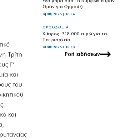
Ένα βήμα από τη συμφωνία Ιράν –
Ομάν για Ορμούζ;
8|08|2026 | 18:54
ΟΡΘΟΔΟΞΙΑ
Κύπρος: 318.000 ευρώ για τα
Πατριαρχεία
τικό
8|08|2026 | 18:30
Ροή ειδήσεων
νη Τρίτη
ΚΟΣΜΟΣ
ους Γ’
Ραγδαία ανάπτυξη του τουρισμού σε
μια ανοιχτή Κίνα
μία και
8|08|2026 | 18:00
ρους του
οικητικού
ΕΛΛΑΔΑ
Κίνδυνος πυρκαγιάς σε πέντε περιοχές
ς
αύριο – Σε κατάσταση “Red Code” η
Αττική
κό και
8|08|2026 | 17:53
α,
ΚΟΣΜΟΣ
ρυτανείας
Ο Φάουτσι λογοδοτεί για τον