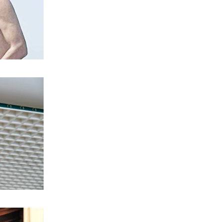
9|08|2026 | 14:00
ΕΛΛΑΔΑ
Λάρισα: Κλωνοποίησαν φωνή μάνας με
AI και «άρπαξαν» τιμαλφή από τον
ανήλικο γιο της
9|08|2026 | 13:50
ΕΛΛΑΔΑ
Θάνατος 4χρονου στην Πάρο: Στον
εισαγγελέα ο ιδιοκτήτης του beach bar
9|08|2026 | 13:40
ΕΛΛΑΔΑ
Λουτράκι: 75χρονος κατέρρευσε και
πέθανε δίπλα σε κάδους σκουπιδιών
9|08|2026 | 13:35
ΚΟΣΜΟΣ
Επίθεση των Χούθι σε διυλιστήριο του
Τζιζάν