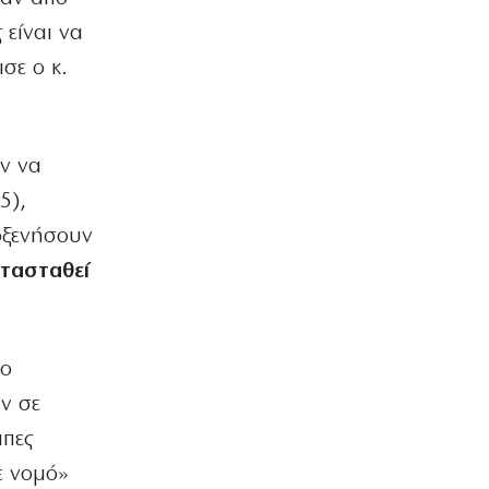
ΑΠΟΨΕΙΣ
 είναι να
Γυρίζουμε τις πλάτες μας στον…
μητσοτακικό διχασμό
σε ο κ.
9|08|2026 | 14:52
ΚΟΣΜΟΣ
Ρωσικά πλήγματα στην Ουκρανία και
ν να
ουκρανική επίθεση στο Μπέλγκοροντ
5),
9|08|2026 | 14:50
οξενήσουν
ΕΛΛΑΔΑ
Χανιά: Συνελήφθη 52χρονος για
ατασταθεί
κατοχή κάνναβης
9|08|2026 | 14:40
ΑΠΟΨΕΙΣ
 ο
Οταν η κυβέρνηση της Ν.Δ. διέσπασε
υν σε
τη φάλαγγα της παράταξης!
9|08|2026 | 14:30
ιπες
ε νομό»
ΕΛΛΑΔΑ