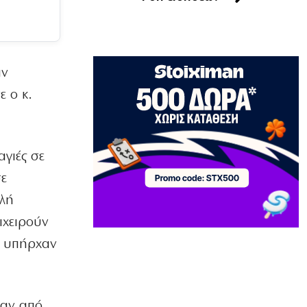
ΠΟΛΙΤΙΚΗ
ΣΥΡΙΖΑ: Να αποσυρθούν οι Patriot από
τη Σ. Αραβία
9|08|2026 | 15:20
αν
ΕΛΛΑΔΑ
ε ο κ.
Κάρπαθος: Απαγόρευση κολύμβησης
λόγω εντοπισμού παλαιών
πυρομαχικών
9|08|2026 | 15:10
γιές σε
ΕΛΛΑΔΑ
σε
Σπαρακτικός αποχαιρετισμός του
ιερέα πατέρα στον ήρωα γιο
ηλή
9|08|2026 | 15:00
ιχειρούν
ώ υπήρχαν
ΕΛΛΑΔΑ
Σε αυξημένη ετοιμότητα ο
μηχανισμός Πολιτικής Προστασίας
9|08|2026 | 14:55
ναν από