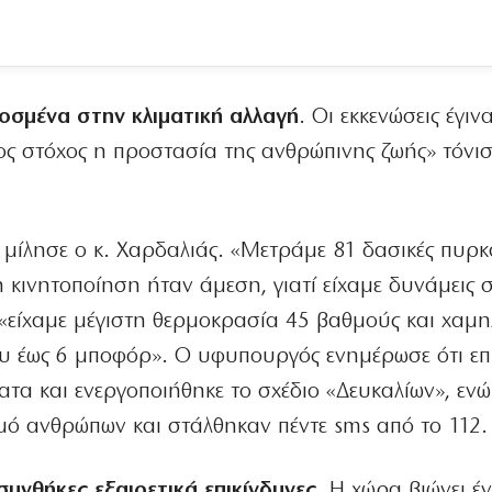
οσμένα στην κλιματική αλλαγή
. Οι εκκενώσεις έγιν
τος στόχος η προστασία της ανθρώπινης ζωής» τόνισ
μίλησε ο κ. Χαρδαλιάς. «Μετράμε 81 δασικές πυρκα
κινητοποίηση ήταν άμεση, γιατί είχαμε δυνάμεις 
τι «είχαμε μέγιστη θερμοκρασία 45 βαθμούς και χαμ
υ έως 6 μποφόρ». Ο υφυπουργός ενημέρωσε ότι επ
ατα και ενεργοποιήθηκε το σχέδιο «Δευκαλίων», εν
σμό ανθρώπων και στάλθηκαν πέντε sms από το 112.
 συνθήκες εξαιρετικά επικίνδυνες.
Η χώρα βιώνει έ