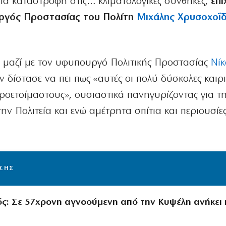
ια καταστροφή στις… κλιματολογικές συνθήκες,
επι
υργός Προστασίας του Πολίτη
Μιχάλης Χρυσοχοΐ
νε μαζί με τον υφυπουργό Πολιτικής Προστασίας
Νίκ
ν δίστασε να πει πως «αυτές οι πολύ δύσκολες καιρι
ροετοίμαστους», ουσιαστικά πανηγυρίζοντας για τ
ην Πολιτεία και ενώ αμέτρητα σπίτια και περιουσίες
ΙΣΗΣ
ς: Σε 57χρονη αγνοούμενη από την Κυψέλη ανήκει 