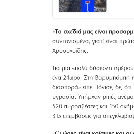
«
Τα σχέδιά μας είναι προσαρμ
συντονισμένα, γιατί είναι πρώ
Χρυσοχοΐδης.
Για μια «πολύ δύσκολη ημέρα» 
ένα 24ωρο. Στη Βαρυμπόμπη η 
διασπορά» είπε. Τόνισε, δε, ό
υγρασία. Υπήρχαν ριπές ανέμο
520 πυροσβέστες και 150 οχήμ
315 επεμβάσεις για απεγκλωβι
«Ο
ι ώρες είναι κρίσιμες και οι