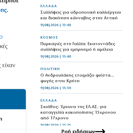
χείρησε
ΕΛΛΑΔΑ
δης
.
Συλλήψεις για υδροπονική καλλιέργεια
και διακίνηση κάνναβης στην Αττική
9|08|2026 | 15:40
ο
ΚΟΣΜΟΣ
Πυρκαγιές στη Γαλλία: Εκατοντάδες
κές
συλλήψεις για εμπρησμό ή αμέλεια
η
9|08|2026 | 15:40
 είχαν
ΠΟΛΙΤΙΚΗ
Ο Ανδρουλάκης ετοιμάζει φιέστα…
φυγής στην Κρήτη
9|08|2026 | 15:30
ΕΛΛΑΔΑ
Σκιάθος: Έρευνα της ΕΛ.ΑΣ. για
καταγγελία κακοποίησης 15χρονου
από 17χρονο
η
9|08|2026 | 15:25
Ροή ειδήσεων