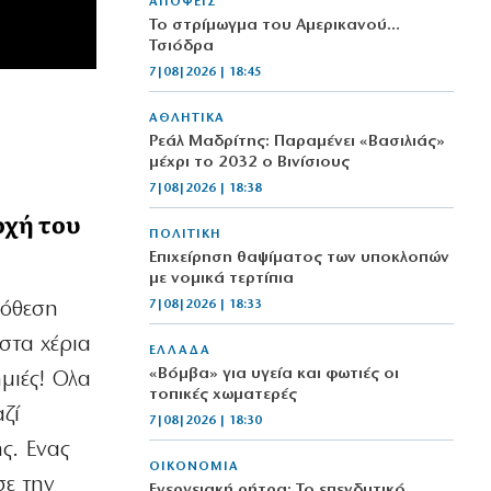
ΑΠΟΨΕΙΣ
Το στρίμωγμα του Αμερικανού…
Τσιόδρα
7|08|2026 | 18:45
ΑΘΛΗΤΙΚΑ
Ρεάλ Μαδρίτης: Παραμένει «Βασιλιάς»
μέχρι το 2032 ο Βινίσιους
7|08|2026 | 18:38
οχή του
ΠΟΛΙΤΙΚΗ
Επιχείρηση θαψίματος των υποκλοπών
με νομικά τερτίπια
7|08|2026 | 18:33
πόθεση
στα χέρια
ΕΛΛΑΔΑ
«Βόμβα» για υγεία και φωτιές οι
ημιές! Ολα
τοπικές χωματερές
ζί
7|08|2026 | 18:30
ς. Ενας
ΟΙΚΟΝΟΜΙΑ
σε την
Ενεργειακή ρήτρα: Το επενδυτικό