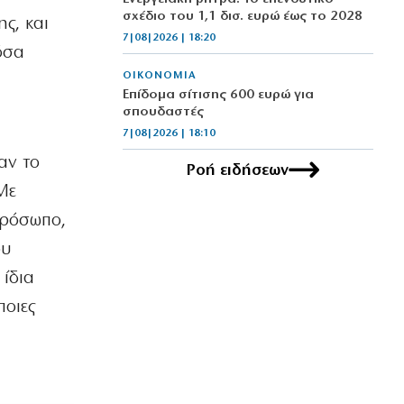
σχέδιο του 1,1 δισ. ευρώ έως το 2028
ς, και
7|08|2026 | 18:20
όσα
ΟΙΚΟΝΟΜΙΑ
Επίδομα σίτισης 600 ευρώ για
σπουδαστές
7|08|2026 | 18:10
αν το
Ροή ειδήσεων
ΕΛΛΑΔΑ
Με
Πόρτο Γερμενό – Ψάθα: Οργή για
κατεδαφιστέες 118 κατοικίες
πρόσωπο,
7|08|2026 | 18:00
ου
ΕΛΛΑΔΑ
 ίδια
Πολύ υψηλός κίνδυνος πυρκαγιάς σε
Κρήτη και Νησιά του Β.Αιγαίου
ποιες
7|08|2026 | 17:55
ΕΛΛΑΔΑ
Βεβήλωσαν το εκκλησάκι της Σωτήρος
στον Σαρωνικό (φωτό)