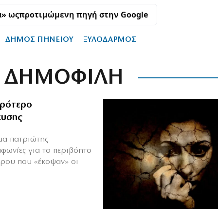
α» ως
προτιμώμενη πηγή στην Google
ΔΗΜΟΣ ΠΗΝΕΙΟΥ
ΞΥΛΟΔΑΡΜΟΣ
ΔΗΜΟΦΙΛΗ
ιρότερο
ευσης
ιμα πατριώτης
μφωνίες για το περιβόητο
πρου που «έκοψαν» οι