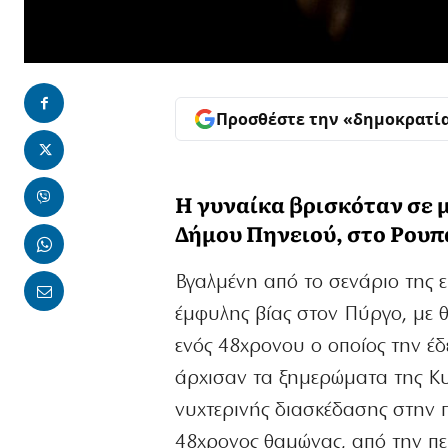
Προσθέστε την «δημοκρατί
Η γυναίκα βρισκόταν σε 
Δήμου Πηνειού, στο Ρουπ
Βγαλμένη από το σενάριο της 
έμφυλης βίας στον Πύργο, με 
ενός 48χρονου ο οποίος την έδ
άρχισαν τα ξημερώματα της Κυ
νυχτερινής διασκέδασης στην 
48χρονος θαμώνας, από την περ