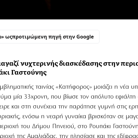
α» ως
προτιμώμενη πηγή στην Google
μαγαζί νυχτερινής διασκέδασης στην περι
άκι Γαστούνης
εμβληματικής ταινίας «Κατήφορος» μοιάζει η νέα υ
θύμα μία 33χρονη, που βίωσε τον απόλυτο εφιάλτη 
ειρε και στη συνέχεια την παράτησε γυμνή στις ερ
ριακής, ενόσω η νεαρή γυναίκα βρισκόταν σε μαγα
περιοχή του Δήμου Πηνειού, στο Ρουπάκι Γαστούνη
ιοχή της Αμαλιάδας, την πλησίασε και της εξέφρα