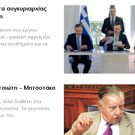
α συγκυριαρχίας
η
άκιση του έργου
και «γαλλική σφραγίδα
υπα συνθήματα και σε
ιτσιώτη – Μητσοτάκη
 αλλά διαθέτει ένα
γεγονότα. Τα γεγονότα
ν την...