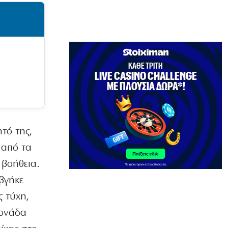
7|08|2026 | 17:50
ΚΟΣΜΟΣ
Μακρόν και Μερτς φοβούνται
παρέμβαση Πούτιν στις εκλογές
7|08|2026 | 17:30
ΕΛΛΑΔΑ
Χαλκιδική: Επιχείρηση διάσωσης
49χρονης που τραυματίστηκε στη
Συκιά
7|08|2026 | 17:20
τό της,
 από τα
ΑΠΟΨΕΙΣ
Τι σημαίνει η προσέγγιση Κούρδων –
 βοήθεια.
Τούρκων
βγήκε
7|08|2026 | 17:18
ς τύχη,
ΕΛΛΑΔΑ
Μονάδα
Φτάνει στην κορύφωση της η έξοδος
των αδειούχων