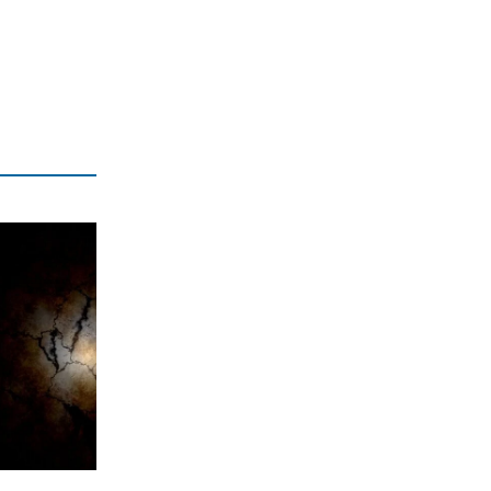
ΕΛΛΑΔΑ
Παλαιοκώμη: Μητέρα και γιος άφησαν
την τελευταία τους πνοή στην
άσφαλτο
7|08|2026 | 16:40
ΟΙΚΟΝΟΜΙΑ
Ρήτρα διαφυγής 1 δισ. για ενέργεια
7|08|2026 | 16:30
ΚΟΣΜΟΣ
Θέουτα: Αγωνία για την ταυτοποίηση
80 νεκρών μεταναστών
7|08|2026 | 16:20
ΠΟΛΙΤΙΚΗ
Υπερπτήσεις πάνω από νησιά και
παραβιάσεις άρχισε ξανά η Τουρκία
7|08|2026 | 16:13