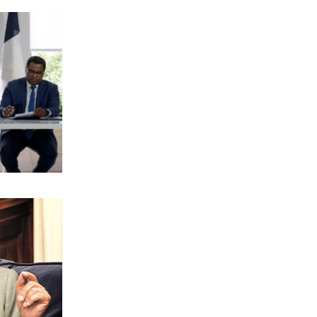
ΠΟΛΙΤΙΚΗ
Τσουκαλάς: Αποτυχία στην ενέργεια με
εθνικούς πόρους
7|08|2026 | 16:10
ΟΙΚΟΝΟΜΙΑ
Επιδόσεις ρεκόρ για τη Metlen στο
εξάμηνο
7|08|2026 | 16:00
ΕΛΛΑΔΑ
Μύκονος: Συνελήφθη 56χρονος με
2.280 πακέτα λαθραίων τσιγάρων
7|08|2026 | 15:50
ΑΘΛΗΤΙΚΑ
Σύλληψη οπαδών στον αγώνα του
ΠΑΟ με την ΤΣΣΚΑ 1948 στο ΟΑΚΑ
7|08|2026 | 15:40
ΟΙΚΟΝΟΜΙΑ