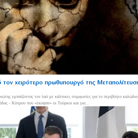
 τον χειρότερο πρωθυπουργό της Μεταπολίτευσ
ριώτης εμπαίζοντας τον λαό με κάλπικες συμφωνίες για το περιβόητο καλώδι
δας - Κύπρου που «έκοψαν» οι Τούρκοι και για...