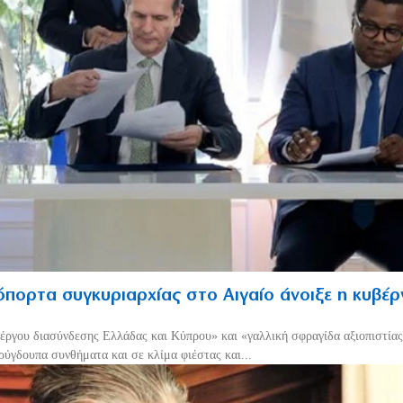
πορτα συγκυριαρχίας στο Αιγαίο άνοιξε η κυβέ
έργου διασύνδεσης Ελλάδας και Κύπρου» και «γαλλική σφραγίδα αξιοπιστίας
ρύγδουπα συνθήματα και σε κλίμα φιέστας και...