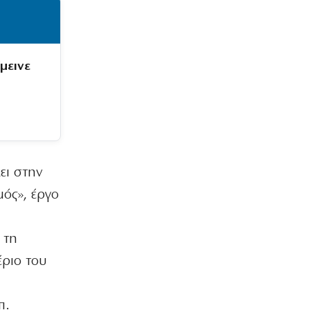
μεινε
ει στην
ός», έργο
 τη
έριο του
ή
π.