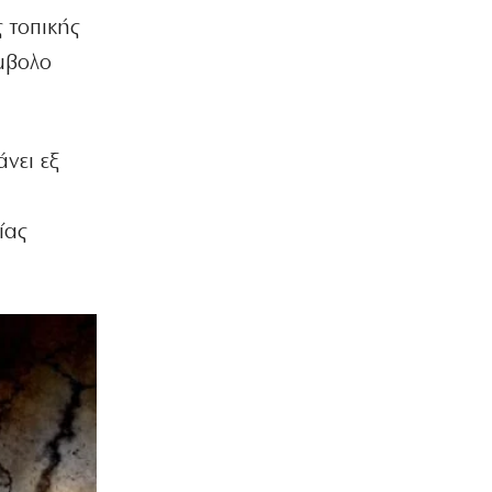
 τοπικής
ύμβολο
νει εξ
ίας