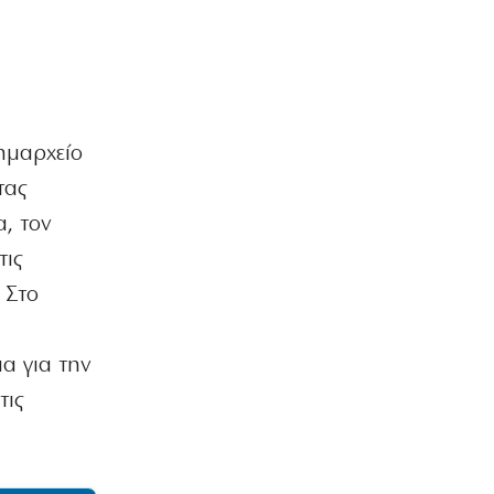
δημαρχείο
τας
α, τον
τις
 Στο
α για την
τις