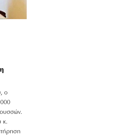
ρη
, ο
.000
νουσσών.
 κ.
ιατήρηση