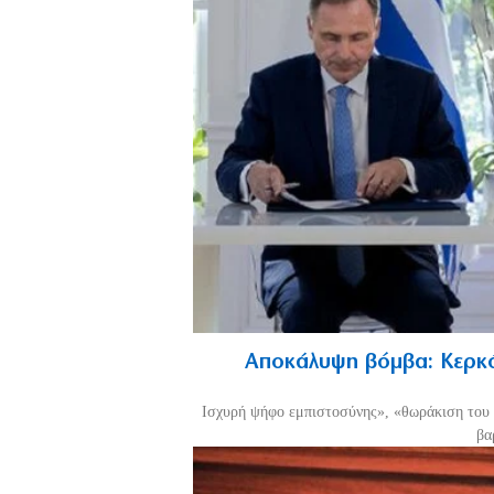
Αποκάλυψη βόμβα: Κερκό
Ισχυρή ψήφο εμπιστοσύνης», «θωράκιση του 
βα