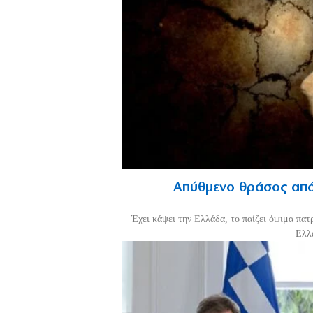
Απύθμενο θράσος από
Έχει κάψει την Ελλάδα, το παίζει όψιμα πατ
Ελλά