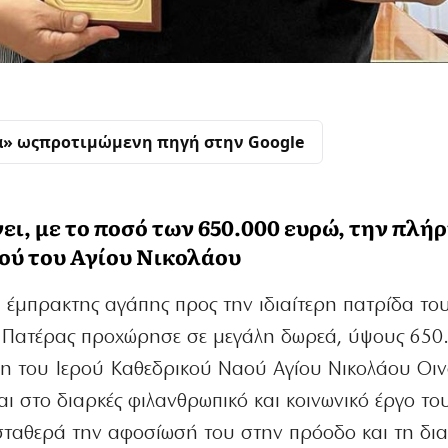
α» ως
προτιμώμενη πηγή στην Google
ι, με το ποσό των 650.000 ευρώ, την πλή
ού του Αγίου Νικολάου
 έμπρακτης αγάπης προς την ιδιαίτερη πατρίδα του
ς Πατέρας προχώρησε σε μεγάλη δωρεά, ύψους 650
ση του Ιερού Καθεδρικού Ναού Αγίου Νικολάου Οι
 στο διαρκές φιλανθρωπικό και κοινωνικό έργο του
 σταθερά την αφοσίωσή του στην πρόοδο και τη δ