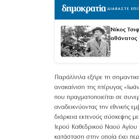
ΔΙΑΒΑΣΤΕ ΕΠ
Νίκος Τσι
αθάνατος
Παράλληλα εξήρε τη σημαντική
ανακαίνιση της πτέρυγας «Ιωά
που πραγματοποιείται σε συνε
αναδεικνύοντας την εθνικής ε
διάρκεια εκτενούς σύσκεψης μ
Ιερού Καθεδρικού Ναού Αγίου 
κατάσταση στην οποία έχει περι