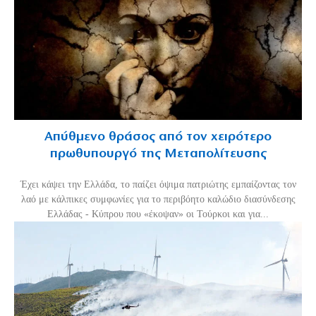
Απύθμενο θράσος από τον χειρότερο
πρωθυπουργό της Μεταπολίτευσης
Έχει κάψει την Ελλάδα, το παίζει όψιμα πατριώτης εμπαίζοντας τον
λαό με κάλπικες συμφωνίες για το περιβόητο καλώδιο διασύνδεσης
Ελλάδας - Κύπρου που «έκοψαν» οι Τούρκοι και για...