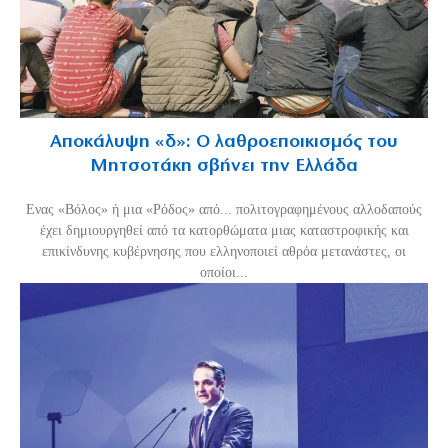
Αποκάλυψη «δ»: Ο λαθροεποικισμός του
Μητσοτάκη σβήνει την Ελλάδα
Ενας «Βόλος» ή μια «Ρόδος» από... πολιτογραφημένους αλλοδαπούς
έχει δημιουργηθεί από τα κατορθώματα μιας καταστροφικής και
επικίνδυνης κυβέρνησης που ελληνοποιεί αθρόα μετανάστες, οι
οποίοι...