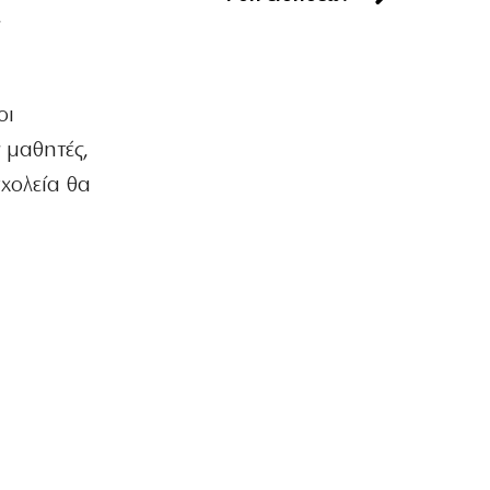
,
Τα χάλκινα του Μάρκοβιτς
ξεσηκώνουν την Ιερισσό
7|08|2026 | 23:00
οι
ΕΛΛΑΔΑ
Σύλληψη τριών ατόμων για εισαγωγή
 μαθητές,
και διακίνηση 18 κιλών SKUNK
σχολεία θα
7|08|2026 | 22:50
ΟΙΚΟΝΟΜΙΑ
Γιατί η Ευρώπη παραμένει ευάλωτη στο
φυσικό αέριο
7|08|2026 | 22:40
ΕΛΛΑΔΑ
Πτήση Ryanair: Νέα δεδομένα και
αγωγές για το σπασμένο παράθυρο
στο αεροπλάνο!
7|08|2026 | 22:35
ΠΟΛΙΤΙΣΜΟΣ