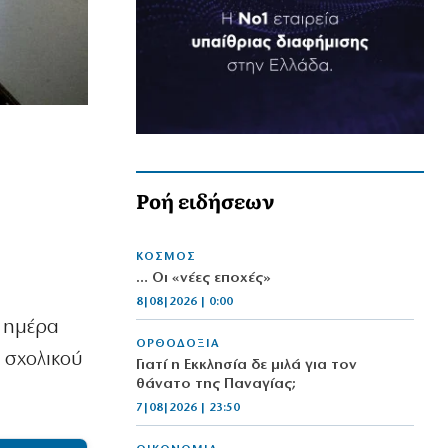
Ροή ειδήσεων
ΚΟΣΜΟΣ
… Οι «νέες εποχές»
8|08|2026 | 0:00
 ημέρα
ΟΡΘΟΔΟΞΙΑ
υ σχολικού
Γιατί η Εκκλησία δε μιλά για τον
θάνατο της Παναγίας;
7|08|2026 | 23:50