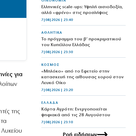
ΟΙΚΟΝΟΜΙΑ
Ελληνικές scale-ups: Υψηλή αισιοδοξία,
αλλά «φρένο» στις προσλήψεις
7|08|2026 | 23:40
ΑΘΛΗΤΙΚΑ
Το πρόγραμμα του β’ προκριματικού
του Κυπέλλου Ελλάδας
7|08|2026 | 23:30
ΚΟΣΜΟΣ
«Μπλόκο» από το Εφετείο στην
νίες για
κατασκευή της αίθουσας χορού στον
Λευκό Οίκο
λοίπων
7|08|2026 | 23:20
ΕΛΛΑΔΑ
Κάρτα Αγρότη: Ενεργοποιείται
τές της
ψηφιακά από τις 28 Αυγούστου
 τα
7|08|2026 | 23:10
’ Λυκείου
Ροή ειδήσεων
ΠΟΛΙΤΙΣΜΟΣ