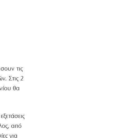
Μαρούσι: Συνελήφθη 35χρονος με
ναρκωτικά σε προαύλιο σχολείου
7|08|2026 | 21:50
ΟΙΚΟΝΟΜΙΑ
«Χαστούκι» ΟΟΣΑ στην κυβέρνηση:
Τελευταία η Ελλάδα στο εισόδημα
7|08|2026 | 21:40
ΕΛΛΑΔΑ
Πάνω από 1.500 έλεγχοι σε 300
σουν τις
παραλίες – Χαλκιδική: Ρεκόρ
ν. Στις 2
αυθαιρεσιών!
7|08|2026 | 21:40
νίου θα
ΠΑΡΑΠΟΛΙΤΙΚΑ
Μεταναστευτικό, φωτιές και
κυβερνητική διαχείριση
 εξετάσεις
7|08|2026 | 21:30
λος, από
ΕΛΛΑΔΑ
ίες για