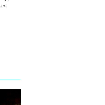
Χανιά: Αναστέλλονται τα τακτικά
ραντεβού αγγειοχειρουργού λόγω
ικής
κλοπής
7|08|2026 | 21:20
ΕΛΛΑΔΑ
Εμφύλιος στις λαϊκές αγορές
7|08|2026 | 21:10
ΗΡΕΜΟΛΟΓΙΟ
Ασύστολο… πρωθυπουργικό δούλεμα
πάνω στις στάχτες της Αττικής
7|08|2026 | 21:00
Ο κοριός
… Όταν ο μητσοτακισμός παρέδωσε
την Ελλάδα στους Τούρκους
7|08|2026 | 21:00
ΕΛΛΑΔΑ
Πυρκαγιά στην Αχλαδιά Σητείας