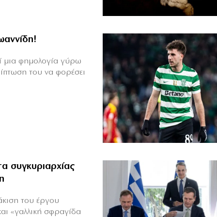
Ιωαννίδη!
θεί μια φημολογία γύρω
ρίπτωση του να φορέσει
α συγκυριαρχίας
η
άκιση του έργου
και «γαλλική σφραγίδα