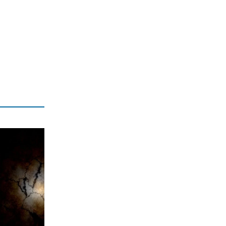
ΕΛΛΑΔΑ
Άρτα: Ενώπιον του Εισαγγελέα ο
διευθυντής του ΔΕΔΔΗΕ για τις
εκρήξεις στο ΚΥΤ Αράχθου
7|08|2026 | 11:27
LIFE
Δεν θα πιστέψετε ποιος είναι ο
πασίγνωστος ηθοποιός της
φωτογραφίας
7|08|2026 | 11:19
ΕΛΛΑΔΑ
Σεισμός «ταρακούνησε» τη Ρόδο –
Πού είναι το επίκεντρο
7|08|2026 | 11:11
ΑΘΛΗΤΙΚΑ
Στίβος: Ασημένιο στο μήκος για την
Έβελυν Μητροπούλου στο Παγκόσμιο
Κ20! (βίντεο)