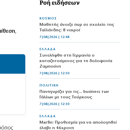
Ροή ειδήσεων
ΚΟΣΜΟΣ
Μαθητής άνοιξε πυρ σε σχολείο της
Ταϊλάνδης: 8 νεκροί
πίθεση
,
7|08|2026 | 12:48
ΕΛΛΑΔΑ
Συνελήφθη στη Γερμανία ο
καταζητούμενος για τη δολοφονία
Ζαμπούνη
7|08|2026 | 12:30
ΠΟΛΙΤΙΚΗ
Πανηγυρίζει για τις… business των
Γάλλων με τους Τούρκους
7|08|2026 | 12:30
ΕΛΛΑΔΑ
Marfin: Προθεσμία για να απολογηθεί
ρόπος
έλαβε η 46χρονη