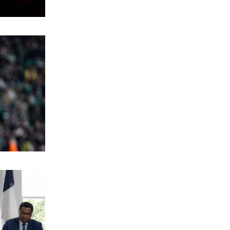
7|08|2026 | 10:59
ΕΛΛΑΔΑ
Στο Α΄ Νεκροταφείο το ετήσιο
μνημόσυνο της κόρης του Αντώνη
Σαμαρά
7|08|2026 | 10:59
ΑΘΛΗΤΙΚΑ
Ο Ολυμπιακός έχει κυκλώσει τους
στόχους για την ενίσχυσή του ώστε
να κλείσει τα κενά
7|08|2026 | 10:50
ΠΟΛΙΤΙΚΗ
Επικοινωνιακές μαγκιές Άδωνι μπας και
αλλάξει την… καμένη ατζέντα
7|08|2026 | 10:35
ΟΙΚΟΝΟΜΙΑ
«Φωτιά» η βενζίνη, ακριβότερο και το