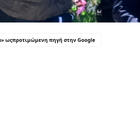
α» ως
προτιμώμενη πηγή στην Google