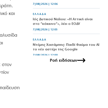
7|08|2026 | 12:06
κράτη.
ικό και
ΕΛΛΑΔΑ
Ιός Δυτικού Νείλου: «Η Αττική είναι
στο ”κόκκινο”», λέει ο ΕΟΔΥ
7|08|2026 | 12:05
 αλυσίδα
ΕΛΛΑΔΑ
αι
Ντέμης Χασάμπης: Παιδί-θαύμα του ΑΙ
το νέο αστέρι της Google
7|08|2026 | 12:00
Ροή ειδήσεων
ε στον
LIFE
Με γαλανόλευκο μπικίνι η Μαρία
ντίον
Μενούνος αποχαιρέτησε το ελληνικό
καλοκαίρι
7|08|2026 | 12:00
κπαίδευση
ΕΛΛΑΔΑ
Μητέρα και γιος νεκροί σε τροχαίο
στις Σέρρες