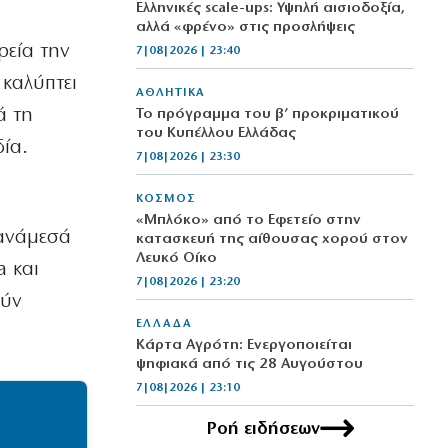
Ελληνικές scale-ups: Υψηλή αισιοδοξία,
αλλά «φρένο» στις προσλήψεις
ρεία την
7|08|2026 | 23:40
 καλύπτει
ΑΘΛΗΤΙΚΑ
ά τη
Το πρόγραμμα του β’ προκριματικού
του Κυπέλλου Ελλάδας
ία.
7|08|2026 | 23:30
ΚΟΣΜΟΣ
«Μπλόκο» από το Εφετείο στην
 ανάμεσά
κατασκευή της αίθουσας χορού στον
Λευκό Οίκο
a και
7|08|2026 | 23:20
ούν
ΕΛΛΑΔΑ
Κάρτα Αγρότη: Ενεργοποιείται
ψηφιακά από τις 28 Αυγούστου
7|08|2026 | 23:10
Ροή ειδήσεων
ΠΟΛΙΤΙΣΜΟΣ