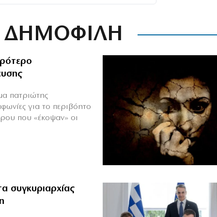
ΔΗΜΟΦΙΛΗ
ιρότερο
ευσης
ιμα πατριώτης
μφωνίες για το περιβόητο
πρου που «έκοψαν» οι
α συγκυριαρχίας
η