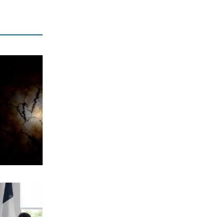
ραντεβού αγγειοχειρουργού λόγω
κλοπής
7|08|2026 | 21:20
ΕΛΛΑΔΑ
Εμφύλιος στις λαϊκές αγορές
7|08|2026 | 21:10
ΗΡΕΜΟΛΟΓΙΟ
Ασύστολο… πρωθυπουργικό δούλεμα
πάνω στις στάχτες της Αττικής
7|08|2026 | 21:00
Ο κοριός
… Όταν ο μητσοτακισμός παρέδωσε
την Ελλάδα στους Τούρκους
7|08|2026 | 21:00
ΕΛΛΑΔΑ
Πυρκαγιά στην Αχλαδιά Σητείας
7|08|2026 | 20:55