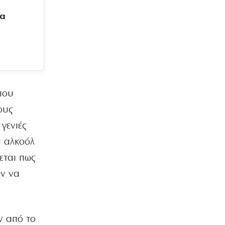
Τα χάλκινα του Μάρκοβιτς
ξεσηκώνουν την Ιερισσό
μα
7|08|2026 | 23:00
ΕΛΛΑΔΑ
Σύλληψη τριών ατόμων για εισαγωγή
και διακίνηση 18 κιλών SKUNK
7|08|2026 | 22:50
που
ΟΙΚΟΝΟΜΙΑ
Γιατί η Ευρώπη παραμένει ευάλωτη στο
ους
φυσικό αέριο
γενιές
7|08|2026 | 22:40
υ αλκοόλ
ΕΛΛΑΔΑ
εται πως
Πτήση Ryanair: Νέα δεδομένα και
αγωγές για το σπασμένο παράθυρο
υν να
στο αεροπλάνο!
7|08|2026 | 22:35
ΠΟΛΙΤΙΣΜΟΣ
ν από το
Ριζοσπαστική «Αντιγόνη» συναντά τον