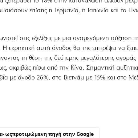
θα ξεπεράσει το 18% στην κατανάλωση αλκοόλ μέχρι
υσιάσουν επίσης η Γερμανία, η Ιαπωνία και το Ην
νιστεί στις εξελίξεις με μια αναμενόμενη αύξηση τ
 Η εκρηκτική αυτή άνοδος θα της επιτρέψει να ξεπε
νοντας τη θέση της δεύτερης μεγαλύτερης αγοράς
ς, ακριβώς πίσω από την Κίνα. Σημαντική αυξητικ
βία με άνοδο 26%, στο Βιετνάμ με 15% και στο Μεξ
α» ως
προτιμώμενη πηγή στην Google