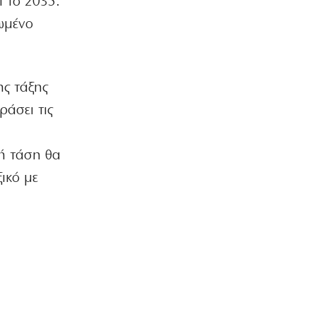
 το 2035.
ναρκωτικά σε προαύλιο σχολείου
ωμένο
7|08|2026 | 21:50
ΟΙΚΟΝΟΜΙΑ
«Χαστούκι» ΟΟΣΑ στην κυβέρνηση:
Τελευταία η Ελλάδα στο εισόδημα
ης τάξης
7|08|2026 | 21:40
ράσει τις
ΕΛΛΑΔΑ
Πάνω από 1.500 έλεγχοι σε 300
ή τάση θα
παραλίες – Χαλκιδική: Ρεκόρ
αυθαιρεσιών!
ικό με
7|08|2026 | 21:40
ΠΑΡΑΠΟΛΙΤΙΚΑ
Μεταναστευτικό, φωτιές και
κυβερνητική διαχείριση
7|08|2026 | 21:30
ΕΛΛΑΔΑ
Χανιά: Αναστέλλονται τα τακτικά