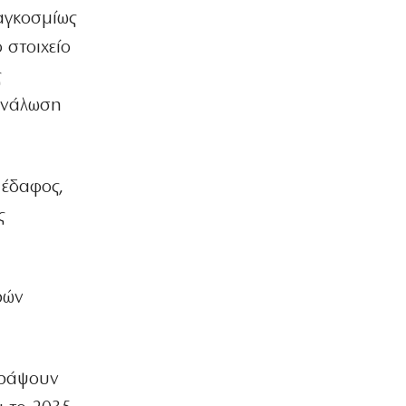
σύγχρονο χορό στην Επίδαυρο
αγκοσμίως
7|08|2026 | 22:30
 στοιχείο
ς
ΕΛΛΑΔΑ
Ρομά εμβόλιζε επανειλημμένα
τανάλωση
σταθμευμένο όχημα μετά από καβγά
(βίντεο)
7|08|2026 | 22:20
 έδαφος,
ΟΙΚΟΝΟΜΙΑ
CVC: Στο 1,1 δισ. € η τιμή εκκίνησης
ς
για 3 νέα πωλητήρια
7|08|2026 | 22:15
ΑΘΛΗΤΙΚΑ
ρών
Ολυμπιακός: Έγινε «ερυθρολεύκος» ο
γιος του Ζιοβάνι
7|08|2026 | 22:10
γράψουν
ΕΛΛΑΔΑ
Μαρούσι: Συνελήφθη 35χρονος με