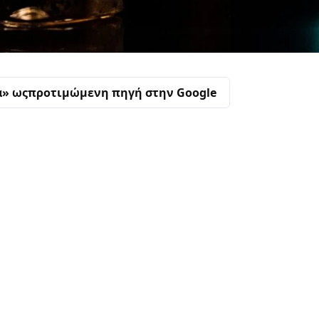
α» ως
προτιμώμενη πηγή στην Google