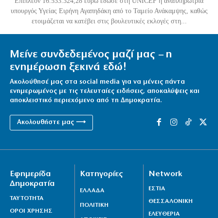
Επιπλέον 16.533.324,28 ευρώ έδωσε στη UNICEF η αναπληρώτρια
υπουργός Υγείας Ειρήνη Αγαπηδάκη από το Ταμείο Ανάκαμψης, καθώς
ετοιμάζεται να κατέβει στις βουλευτικές εκλογές στη...
Μείνε συνδεδεμένος μαζί μας – η
ενημέρωση ξεκινά εδώ!
Ακολούθησέ μας στα social media για να μένεις πάντα
ενημερωμένος με τις τελευταίες ειδήσεις, αποκαλύψεις και
αποκλειστικό περιεχόμενο από τη Δημοκρατία.
Ακολουθήστε μας ⟶
Εφημερίδα
Κατηγορίες
Network
Δημοκρατία
ΕΣΤΙΑ
ΕΛΛΑΔΑ
ΤΑΥΤΟΤΗΤΑ
ΘΕΣΣΑΛΟΝΙΚΗ
ΠΟΛΙΤΙΚΗ
ΟΡΟΙ ΧΡΗΣΗΣ
ΕΛΕΥΘΕΡΙΑ