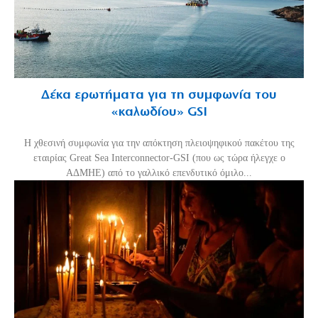
Δέκα ερωτήματα για τη συμφωνία του
«καλωδίου» GSI
Η χθεσινή συμφωνία για την απόκτηση πλειοψηφικού πακέτου της
εταιρίας Great Sea Interconnector-GSI (που ως τώρα ήλεγχε ο
ΑΔΜΗΕ) από το γαλλικό επενδυτικό όμιλο...