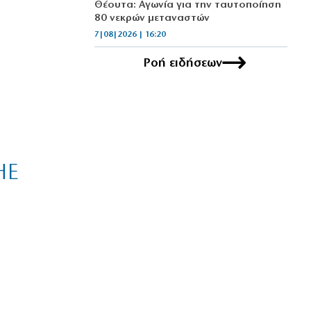
Θέουτα: Αγωνία για την ταυτοποίηση
80 νεκρών μεταναστών
7|08|2026 | 16:20
Ροή ειδήσεων
ΠΟΛΙΤΙΚΗ
Υπερπτήσεις πάνω από νησιά και
παραβιάσεις άρχισε ξανά η Τουρκία
7|08|2026 | 16:13
ΠΟΛΙΤΙΚΗ
Τσουκαλάς: Αποτυχία στην ενέργεια με
εθνικούς πόρους
HE
7|08|2026 | 16:10
ΟΙΚΟΝΟΜΙΑ
Επιδόσεις ρεκόρ για τη Metlen στο
εξάμηνο
7|08|2026 | 16:00
ΕΛΛΑΔΑ
Μύκονος: Συνελήφθη 56χρονος με