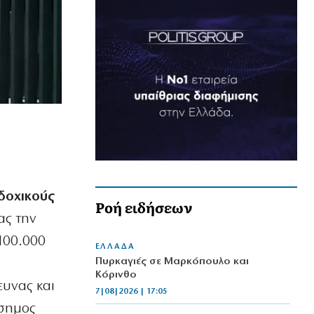
δοχικούς
Ροή ειδήσεων
ας την
 100.000
ΕΛΛΑΔΑ
Πυρκαγιές σε Μαρκόπουλο και
Κόρινθο
ευνας και
7|08|2026 | 17:05
ίσημος