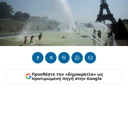
Προσθέστε την «δημοκρατία» ως
προτιμώμενη πηγή στην Google