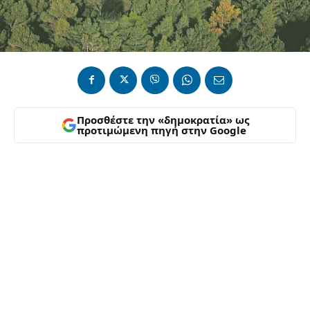
Προσθέστε την «δημοκρατία» ως
προτιμώμενη πηγή στην Google