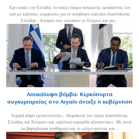
Έχει κάψει την Ελλάδα, το παίζει όψιμα πατριώτης εμπαίζοντας τον
λαό με κάλπικες συμφωνίες για το περιβόητο καλώδιο διασύνδεσης
Ελλάδας - Κύπρου που «έκοψαν» οι Τούρκοι και για...
Αποκάλυψη βόμβα: Κερκόπορτα
συγκυριαρχίας στο Αιγαίο άνοιξε η κυβέρνηση
Ισχυρή ψήφο εμπιστοσύνης», «θωράκιση του έργου διασύνδεσης
Ελλάδας και Κύπρου» και «γαλλική σφραγίδα αξιοπιστίας». Με αυτά
τα βαρύγδουπα συνθήματα και σε κλίμα φιέστας και...