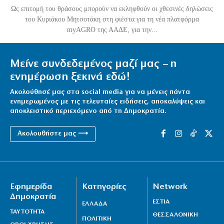
Ως επιτομή του θράσους μπορούν να εκληφθούν οι χθεσινές δηλώσεις
του Κυριάκου Μητσοτάκη στη φιέστα για τη νέα πλατφόρμα
myAGRO της ΑΑΔΕ, για την...
Μείνε συνδεδεμένος μαζί μας – η
ενημέρωση ξεκινά εδώ!
Ακολούθησέ μας στα social media για να μένεις πάντα
ενημερωμένος με τις τελευταίες ειδήσεις, αποκαλύψεις και
αποκλειστικό περιεχόμενο από τη Δημοκρατία.
Ακολουθήστε μας ⟶
Εφημερίδα
Κατηγορίες
Network
Δημοκρατία
ΕΣΤΙΑ
ΕΛΛΑΔΑ
ΤΑΥΤΟΤΗΤΑ
ΘΕΣΣΑΛΟΝΙΚΗ
ΠΟΛΙΤΙΚΗ