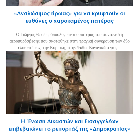
«Aναλώσιμος ήρωας» για να κρυφτούν οι
ευθύνες ο χαροκαμένος πατέρας
Ο Γιώργος Θεοδωρόπουλος είναι ο πατέρας του συντονιστή
αεροπυρόσβεσης που σκοτώθηκε στην τραγική σύγκρουση των δύο
ελικοπτέρων, την Κυριακή, στην Ψάθα. Κανονικά ο γιος...
Η Ένωση Δικαστών και Εισαγγελέων
επιβεβαιώνει το ρεπορτάζ της «Δημοκρατίας»