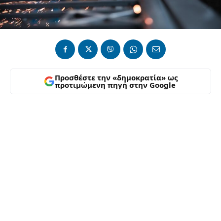
Προσθέστε την «δημοκρατία» ως
προτιμώμενη πηγή στην Google