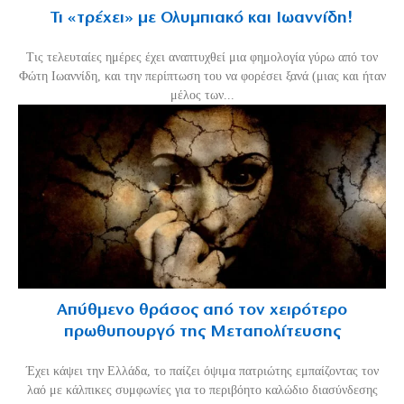
Τι «τρέχει» με Ολυμπιακό και Ιωαννίδη!
Τις τελευταίες ημέρες έχει αναπτυχθεί μια φημολογία γύρω από τον
Φώτη Ιωαννίδη, και την περίπτωση του να φορέσει ξανά (μιας και ήταν
μέλος των...
Απύθμενο θράσος από τον χειρότερο
πρωθυπουργό της Μεταπολίτευσης
Έχει κάψει την Ελλάδα, το παίζει όψιμα πατριώτης εμπαίζοντας τον
λαό με κάλπικες συμφωνίες για το περιβόητο καλώδιο διασύνδεσης