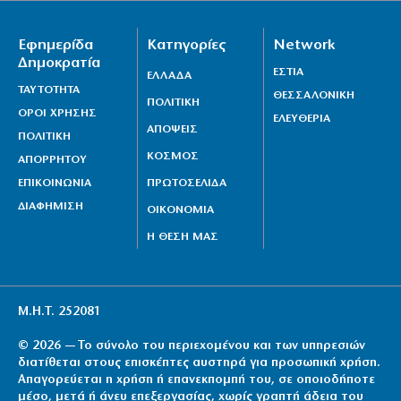
Εφημερίδα
Κατηγορίες
Network
Δημοκρατία
ΕΣΤΙΑ
ΕΛΛΑΔΑ
ΤΑΥΤΟΤΗΤΑ
ΘΕΣΣΑΛΟΝΙΚΗ
ΠΟΛΙΤΙΚΗ
ΟΡΟΙ ΧΡΗΣΗΣ
ΕΛΕΥΘΕΡΙΑ
ΑΠΟΨΕΙΣ
ΠΟΛΙΤΙΚΗ
ΚΟΣΜΟΣ
ΑΠΟΡΡΗΤΟΥ
ΕΠΙΚΟΙΝΩΝΙΑ
ΠΡΩΤΟΣΕΛΙΔΑ
ΔΙΑΦΗΜΙΣΗ
ΟΙΚΟΝΟΜΙΑ
Η ΘΕΣΗ ΜΑΣ
Μ.Η.Τ. 252081
© 2026 — Το σύνολο του περιεχομένου και των υπηρεσιών
διατίθεται στους επισκέπτες αυστηρά για προσωπική χρήση.
Απαγορεύεται η χρήση ή επανεκπομπή του, σε οποιοδήποτε
μέσο, μετά ή άνευ επεξεργασίας, χωρίς γραπτή άδεια του