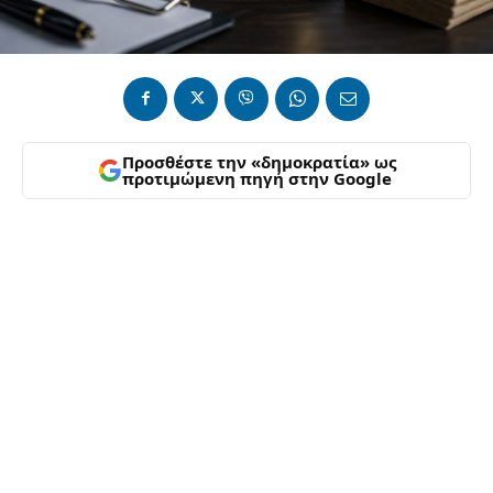
Προσθέστε την «δημοκρατία» ως
προτιμώμενη πηγή στην Google