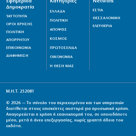
Εφημερίδα
Κατηγορίες
Network
Δημοκρατία
ΕΣΤΙΑ
ΕΛΛΑΔΑ
ΤΑΥΤΟΤΗΤΑ
ΘΕΣΣΑΛΟΝΙΚΗ
ΠΟΛΙΤΙΚΗ
ΟΡΟΙ ΧΡΗΣΗΣ
ΕΛΕΥΘΕΡΙΑ
ΑΠΟΨΕΙΣ
ΠΟΛΙΤΙΚΗ
ΚΟΣΜΟΣ
ΑΠΟΡΡΗΤΟΥ
ΕΠΙΚΟΙΝΩΝΙΑ
ΠΡΩΤΟΣΕΛΙΔΑ
ΔΙΑΦΗΜΙΣΗ
ΟΙΚΟΝΟΜΙΑ
Η ΘΕΣΗ ΜΑΣ
Μ.Η.Τ. 252081
© 2026 — Το σύνολο του περιεχομένου και των υπηρεσιών
διατίθεται στους επισκέπτες αυστηρά για προσωπική χρήση.
Απαγορεύεται η χρήση ή επανεκπομπή του, σε οποιοδήποτε
μέσο, μετά ή άνευ επεξεργασίας, χωρίς γραπτή άδεια του
εκδότη.