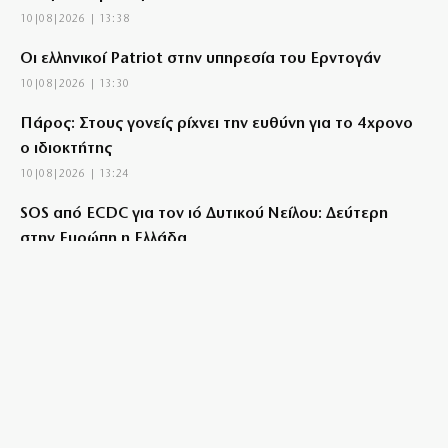
10|08|2026 | 13:38
Οι ελληνικοί Patriot στην υπηρεσία του Ερντογάν
10|08|2026 | 13:30
Πάρος: Στους γονείς ρίχνει την ευθύνη για το 4χρονο
ο ιδιοκτήτης
10|08|2026 | 13:24
SOS από ECDC για τον ιό Δυτικού Νείλου: Δεύτερη
στην Ευρώπη η Ελλάδα
10|08|2026 | 13:07
Θράσος: Ο Τούρκος ΥΠΕΞ δεν αναγνωρίζει την
Κυπριακή Δημοκρατία
10|08|2026 | 13:00
Ανασφάλιστα οχήματα: Τι αλλάζει στις ενστάσεις – Ο
ρόλος του AI
10|08|2026 | 12:43