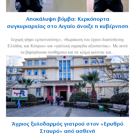
Αποκάλυψη βόμβα: Κερκόπορτα
συγκυριαρχίας στο Αιγαίο άνοιξε η κυβέρνηση
Ισχυρή ψήφο εμπιστοσύνης», «θωράκιση του έργου διασύνδεσης
Ελλάδας και Κύπρου» και «γαλλική σφραγίδα αξιοπιστίας». Με αυτά
τα βαρύγδουπα συνθήματα και σε κλίμα φιέστας και...
Άγριος ξυλοδαρμός γιατρού στον «Ερυθρό
Σταυρό» από ασθενή