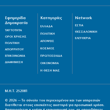
Εφημερίδα
Κατηγορίες
Network
Δημοκρατία
ΕΣΤΙΑ
ΕΛΛΑΔΑ
ΤΑΥΤΟΤΗΤΑ
ΘΕΣΣΑΛΟΝΙΚΗ
ΠΟΛΙΤΙΚΗ
ΟΡΟΙ ΧΡΗΣΗΣ
ΕΛΕΥΘΕΡΙΑ
ΑΠΟΨΕΙΣ
ΠΟΛΙΤΙΚΗ
ΚΟΣΜΟΣ
ΑΠΟΡΡΗΤΟΥ
ΕΠΙΚΟΙΝΩΝΙΑ
ΠΡΩΤΟΣΕΛΙΔΑ
ΔΙΑΦΗΜΙΣΗ
ΟΙΚΟΝΟΜΙΑ
Η ΘΕΣΗ ΜΑΣ
Μ.Η.Τ. 252081
© 2026 — Το σύνολο του περιεχομένου και των υπηρεσιών
διατίθεται στους επισκέπτες αυστηρά για προσωπική χρήση.
Απαγορεύεται η χρήση ή επανεκπομπή του, σε οποιοδήποτε