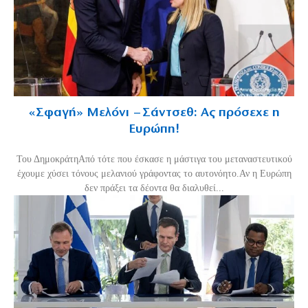
«Σφαγή» Μελόνι – Σάντσεθ: Ας πρόσεχε η
Ευρώπη!
Του ΔημοκράτηΑπό τότε που έσκασε η μάστιγα του μεταναστευτικού
έχουμε χύσει τόνους μελανιού γράφοντας το αυτονόητο.Αν η Ευρώπη
δεν πράξει τα δέοντα θα διαλυθεί...