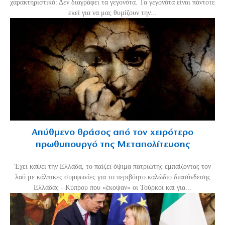
χαρακτηριστικό: Δεν διαγράφει τα γεγονότα. Τα γεγονότα είναι πάντοτε
εκεί για να μας θυμίζουν την...
Απύθμενο θράσος από τον χειρότερο
πρωθυπουργό της Μεταπολίτευσης
Έχει κάψει την Ελλάδα, το παίζει όψιμα πατριώτης εμπαίζοντας τον
λαό με κάλπικες συμφωνίες για το περιβόητο καλώδιο διασύνδεσης
Ελλάδας - Κύπρου που «έκοψαν» οι Τούρκοι και για...