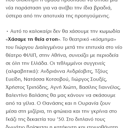
που ολόκληρη η ομάδα προσπαθεί να στήσει μια
νέα παράσταση για να ανέβει την ίδια βραδιά,
ύστερα από την αποτυχία της προηγούμενης.
• Αυτό το καλοκαίρι δεν θα χάσουμε την κωμωδία
«
Χάσαμε τη θεία στοπ
». Το θεατρικό «κόσμημα»
του Γιώργου Διαλεγμένου μετά την επιτυχία στο νέο
θέατρο ΦΙΛΙΠ, στην Αθήνα, συνεχίζει με περιοδεία
σε όλη την Ελλάδα. Οι τεθλιμμένοι συγγενείς
(αλφαβητικά): Ανδριάννα Ανδρέοβιτς, Τζόυς
Ευείδη, Νατάσσα Κοτσοβού, Γιώργος Σουξές,
Χρήστος Τριπόδης, Αγνή Χιώτη, Βασίλης Γιαννέλος,
Βαλεντίνο Βαλάσης θα μας κάνουν να σκάσουμε
από τα γέλια. Ο Θανάσης και η Ουρανία ζουν
μέσα στη μιζέρια, τη φτώχεια και την γκρίνια στο
Γκάζι της δεκαετία του ‘50. Στο διπλανό τους
δωμάτιο βρίσκεται η κατάκοιτη και ετοιμοθάνατη