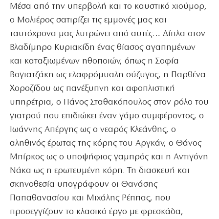
Μέσα από την υπερβολή και το καυστικό χιούμορ,
ο Μολιέρος σατιρίζει τις εμμονές μας και
ταυτόχρονα μας λυτρώνει από αυτές… Δίπλα στον
Βλαδίμηρο Κυριακίδη ένας θίασος αγαπημένων
και καταξιωμένων ηθοποιών, όπως η Σοφία
Βογιατζάκη ως ελαφρόμυαλη σύζυγος, η Παρθένα
Χοροζίδου ως πανέξυπνη και αφοπλιστική
υπηρέτρια, ο Πάνος Σταθακόπουλος στον ρόλο του
γιατρού που επιδιώκει έναν γάμο συμφέροντος, ο
Ιωάννης Απέργης ως ο νεαρός Κλεάνθης, ο
αληθινός έρωτας της κόρης του Αργκάν, ο Θάνος
Μπίρκος ως ο υποψήφιος γαμπρός και η Αντιγόνη
Νάκα ως η ερωτευμένη κόρη. Τη διασκευή και
σκηνοθεσία υπογράφουν οι Θανάσης
Παπαθανασίου και Μιχάλης Ρέππας, που
προσεγγίζουν το κλασικό έργο με φρεσκάδα,