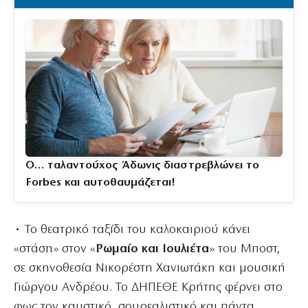
O… ταλαντούχος Άδωνις διαστρεβλώνει το
Forbes και αυτοθαυμάζεται!
• Το θεατρικό ταξίδι του καλοκαιριού κάνει
«στάση» στον «
Ρωμαίο και Ιουλιέτα
» του Μποστ,
σε σκηνοθεσία Νικορέστη Χανιωτάκη και μουσική
Γιώργου Ανδρέου. Το ΔΗΠΕΘΕ Κρήτης φέρνει στο
φως τον καυστικό, σουρεαλιστικό και πάντα