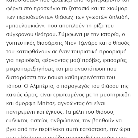
καταστάσεων που ξεχειλίζει από ταμπεραμέντο και
φέρνει στο προσκήνιο τη ζεστασιά και το χιούμορ
των περιοδευόντων θιάσων, των γνωστών δηλαδή,
«μπουλουκιών», που αποτελούν τη ρίζα του
σύγχρονου θεάτρου. Σύμφωνα με την ιστορία, ο
γοητευτικός θιασάρχης Ντον Τζενάρο και ο θίασός
του καταφθάνουν σε έναν τουριστικό προορισμό
για περιοδεία, φέρνοντας μαζί πρόβες, φασαρίες,
μικροπαρεξηγήσεις και μια αναστάτωση που
διαταράσσει την ήσυχη καθημερινότητα του
τόπου. Ο Αλμπέρτο, ο παραγωγός του θιάσου της
κακιάς ώρας, είναι ερωτευμένος με τη μυστηριώδη
και όμορφη Μπίτσε, αγνοώντας ότι είναι
παντρεμένη και έγκυος. Τα μέλη του θιάσου,
ευέλικτοι, αστείοι, ανθρώπινοι, τον βοηθούν να
βγει από την περίπλοκη αυτή κατάσταση, την ώρα