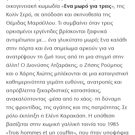
οικογενειακή κωμωδία «
Ενα μωρό για τρεις
», της
Κολίν Σερό, σε απόδοση και σκηνοθεσία της
Θέμιδας Μαρσέλλου. Τι συμβαίνει όταν τρεις
ορκισμένοι εργένηδες βρίσκονται ξαφνικά
αντιμέτωποι με… ένα γλυκύτατο μωρό; Ενα καλάθι
στην πόρτα και ένα σημείωμα αρκούν για να
ανατρέψουν τη ζωή τους από τη μια στιγμή στην
άλλη! Ο Διονύσης Ατζαράκης, ο Ζήσης Ρούμπος
και ο Χάρης Χιώτης μπλέκονται σε μια καταιγιστική
καθημερινότητα γεμάτη ευθύνες, ανατροπές και
απρόβλεπτα ξεκαρδιστικές καταστάσεις,
ανακαλύπτοντας -μέσα από το χάος- τη δύναμη
της φροντίδας, της αγάπης και της πατρότητας. Σε
ρόλο-έκπληξη η Ελένη Καρακάση. Η υπόθεση
βασίζεται στην κωμική γαλλική ταινία του 1985
«Trois hommes et un couffin», που ήταν υποψήφια