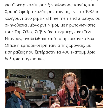
για Οσκαρ καλύτερης ξενόγλωσσης ταινίας και
Χρυσή Σφαίρα καλύτερης ταινίας, ενώ το 1987 το
χολιγουντιανό ριμέικ «Three men and a baby», σε
σκηνοθεσία Λέοναρντ Νίμοϊ, με πρωταγωνιστές
τους Τομ Σέλεκ, Στίβεν Γκούτενμπεργκ και Τεντ
Ντάνσον, αναδείχθηκε από το αμερικανικό Box
Office η εμπορικότερη ταινία της χρονιάς, με
εισπράξεις που ξεπέρασαν τα 400 εκατομμύρια
δολάρια παγκοσμίως.