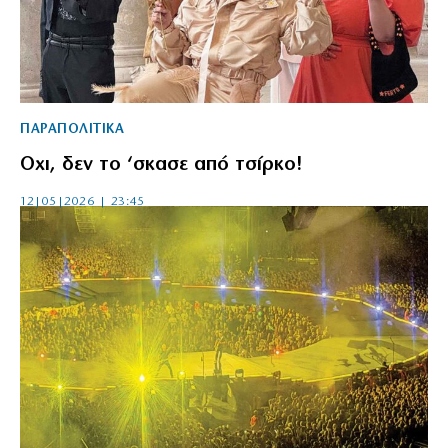
ΠΑΡΑΠΟΛΙΤΙΚΑ
Οχι, δεν το ‘σκασε από τσίρκο!
12|05|2026 | 23:45