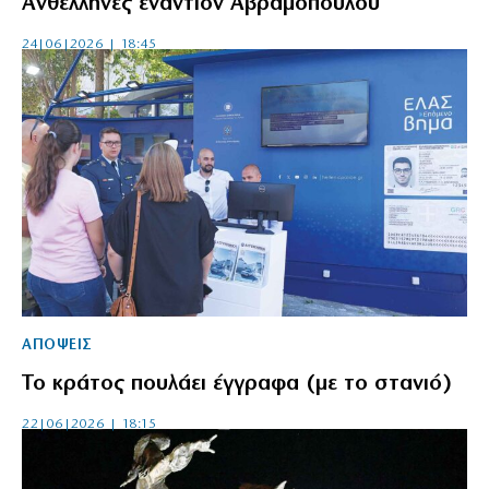
Ανθέλληνες εναντίον Αβραμόπουλου
24|06|2026 | 18:45
ΑΠΟΨΕΙΣ
Το κράτος πουλάει έγγραφα (με το στανιό)
22|06|2026 | 18:15