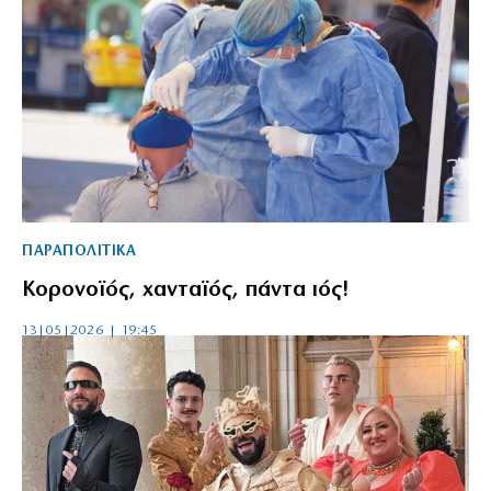
ΠΑΡΑΠΟΛΙΤΙΚΑ
Κορονοϊός, χανταϊός, πάντα ιός!
13|05|2026 | 19:45