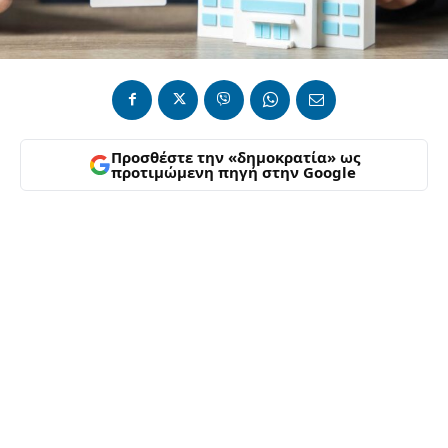
Προσθέστε την «δημοκρατία» ως
προτιμώμενη πηγή στην Google