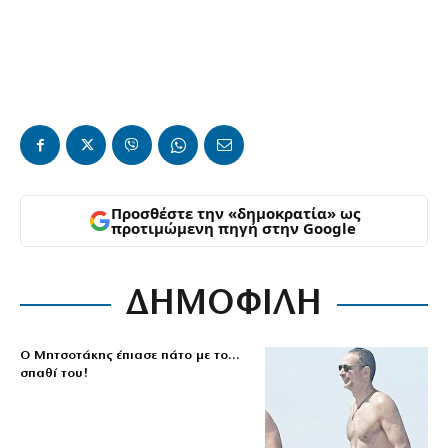
Προσθέστε την «δημοκρατία» ως
προτιμώμενη πηγή στην Google
ΔΗΜΟΦΙΛΗ
Ο Μητσοτάκης έπιασε πάτο με το…
σπαθί του!